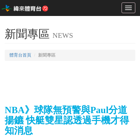
Toggl
naviga
新聞專區
NEWS
體育台首頁
新聞專區
NBA》球隊無預警與Paul分道
揚鑣 快艇雙星認透過手機才得
知消息