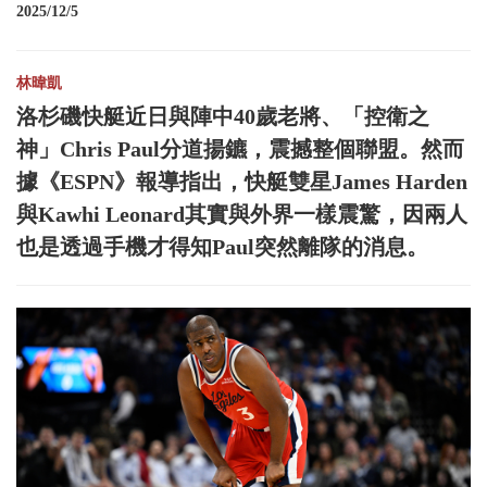
2025/12/5
林暐凱
洛杉磯快艇近日與陣中40歲老將、「控衛之
神」Chris Paul分道揚鑣，震撼整個聯盟。然而
據《ESPN》報導指出，快艇雙星James Harden
與Kawhi Leonard其實與外界一樣震驚，因兩人
也是透過手機才得知Paul突然離隊的消息。