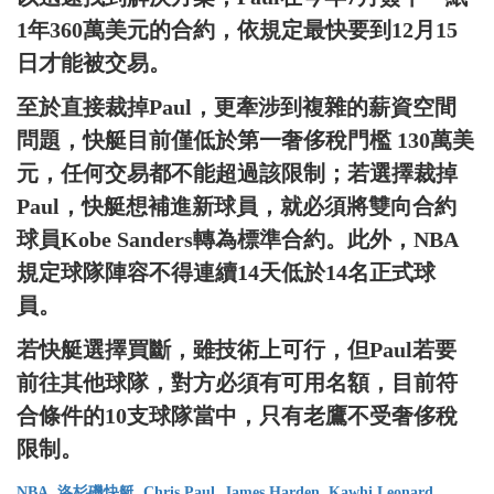
1年360萬美元的合約，依規定最快要到12月15
日才能被交易。
至於直接裁掉Paul，更牽涉到複雜的薪資空間
問題，快艇目前僅低於第一奢侈稅門檻 130萬美
元，任何交易都不能超過該限制；若選擇裁掉
Paul，快艇想補進新球員，就必須將雙向合約
球員Kobe Sanders轉為標準合約。此外，NBA
規定球隊陣容不得連續14天低於14名正式球
員。
若快艇選擇買斷，雖技術上可行，但Paul若要
前往其他球隊，對方必須有可用名額，目前符
合條件的10支球隊當中，只有老鷹不受奢侈稅
限制。
NBA
洛杉磯快艇
Chris Paul
James Harden
Kawhi Leonard