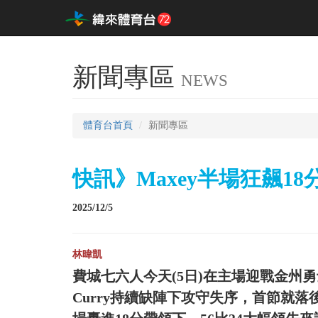
新聞專區
NEWS
體育台首頁
新聞專區
快訊》Maxey半場狂飆18
2025/12/5
林暐凱
費城七六人今天(5日)在主場迎戰金州勇
Curry持續缺陣下攻守失序，首節就落後多