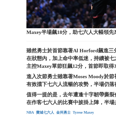
Maxey半場飆18分，助七六人大幅
雖然勇士於首節靠著Al Horford飆
在狀態內，加上命中率低迷，持續被七
主控Maxey單節狂飆12分，首節即取得3
進入次節勇士雖靠著Moses Mood
有效擋下七六人流暢的攻勢，半場仍落後
值得一提的是，去年遭逢十字韌帶撕裂傷而休
在作客七六人的比賽中披掛上陣，半場共
NBA
費城七六人
金州勇士
Tyrese Maxey