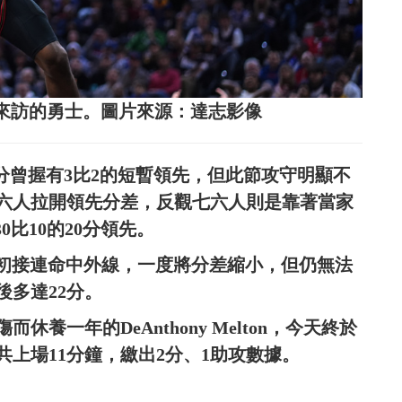
領先來訪的勇士。圖片來源：達志影像
進三分曾握有3比2的短暫領先，但此節攻守明顯不
六人拉開領先分差，反觀七六人則是靠著當家
0比10的20分領先。
y於節初接連命中外線，一度將分差縮小，但仍無法
多達22分。
養一年的DeAnthony Melton，今天終於
上場11分鐘，繳出2分、1助攻數據。