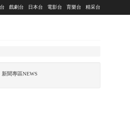
台
戲劇台
日本台
電影台
育樂台
精采台
新聞專區NEWS