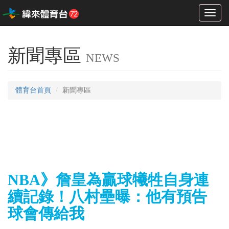
Toggl
naviga
新聞專區
NEWS
體育台首頁
新聞專區
NBA》詹皇為贏球犧牲自身連
續記錄！八村壘曝：他有預告
球會傳給我