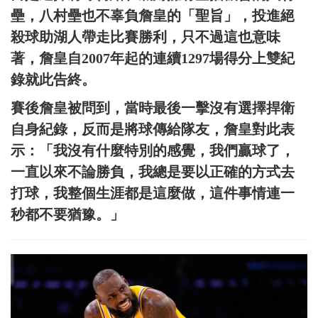
壘，八村壘也不辜負詹皇的「聖旨」，投進絕
殺球助湖人帶走比賽勝利，只不過這也意味
著，詹皇自2007年起的連續1297場得分上雙紀
錄就此告終。
賽後詹皇被問到，當時最後一擊沒有選擇捍衛
自身紀錄，反而是將球傳給隊友，詹皇對此表
示：「我沒有什麼特別的感覺，我們贏球了，
一直以來不論勝負，我總是要以正確的方式去
打球，我整個生涯都是這麼做，這件事情連一
秒都不要猶豫。」