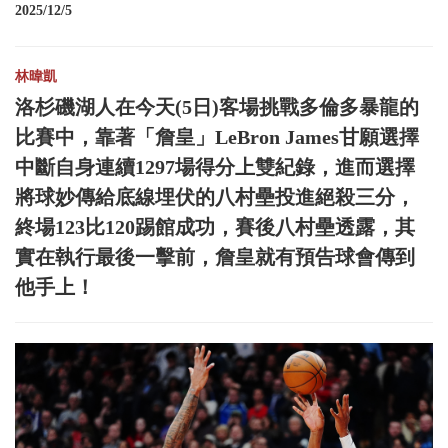
2025/12/5
林暐凱
洛杉磯湖人在今天(5日)客場挑戰多倫多暴龍的
比賽中，靠著「詹皇」LeBron James甘願選擇
中斷自身連續1297場得分上雙紀錄，進而選擇
將球妙傳給底線埋伏的八村壘投進絕殺三分，
終場123比120踢館成功，賽後八村壘透露，其
實在執行最後一擊前，詹皇就有預告球會傳到
他手上！