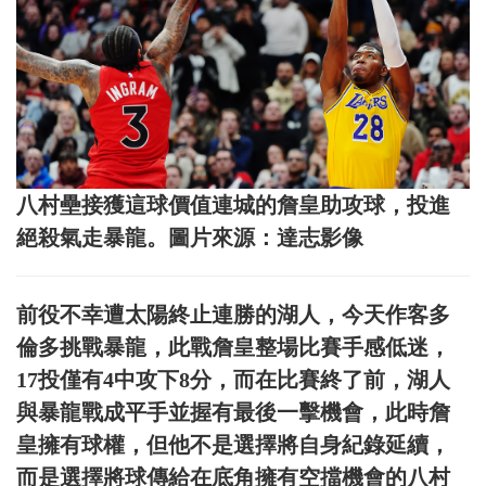
八村壘接獲這球價值連城的詹皇助攻球，投進
絕殺氣走暴龍。圖片來源：達志影像
前役不幸遭太陽終止連勝的湖人，今天作客多
倫多挑戰暴龍，此戰詹皇整場比賽手感低迷，
17投僅有4中攻下8分，而在比賽終了前，湖人
與暴龍戰成平手並握有最後一擊機會，此時詹
皇擁有球權，但他不是選擇將自身紀錄延續，
而是選擇將球傳給在底角擁有空擋機會的八村