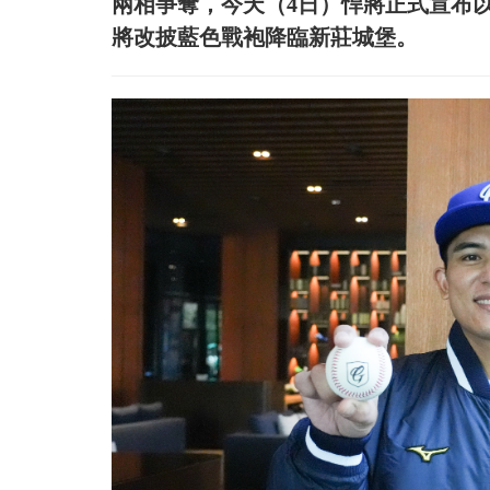
兩相爭奪，今天（4日）悍將正式宣布以
將改披藍色戰袍降臨新莊城堡。