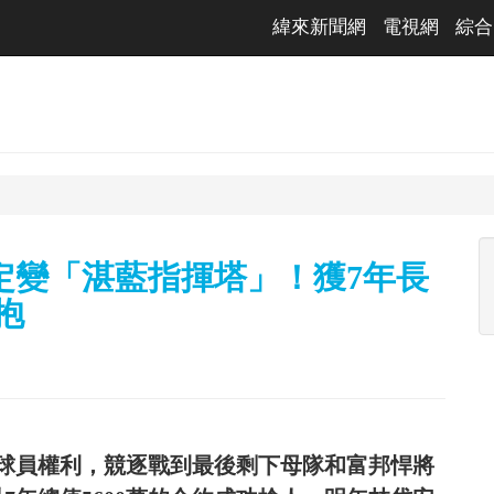
緯來新聞網
電視網
綜合
定變「湛藍指揮塔」！獲7年長
抱
球員權利，競逐戰到最後剩下母隊和富邦悍將