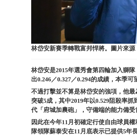
林岱安新賽季轉戰富邦悍將。圖片來源
林岱安是2015年選秀會第四輪加入獅隊，
出0.246／0.327／0.294的成績，本
不過打擊並不算是林岱安的強項，他最
突破5成，其中2019年以0.529阻殺率
代「府城加農砲」，守備端的能力備受
因此在今年11月初確定行使自由球員
隊領隊蘇泰安在11月底表示已提供5