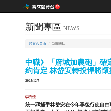
新聞專區
NEWS
體育台首頁
新聞專區
中職》「府城加農砲」確
約肯定 林岱安轉投悍將懷
2025/12/5
李升愷
統一獅捕手林岱安在今年季後行使自由