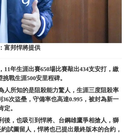
：富邦悍將提供
11年生涯出賽650場比賽敲出434支安打，繳
季可望挑戰生涯500安里程碑。
為人所知的是阻殺能力驚人，生涯三度阻殺率
抓到36次盜壘，守備率也高達0.995，被封為新一
肯定。
權利後，也吸引到悍將、台鋼雄鷹爭相搶人，獅
年長約試圖留人，悍將也已提出最終版本的合約，