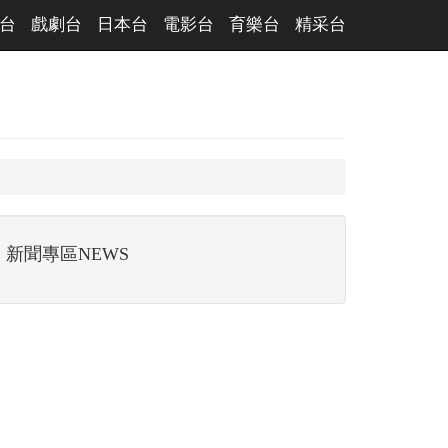
台
戲劇台
日本台
電影台
育樂台
精采台
新聞專區NEWS