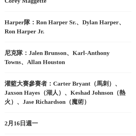
Corey Maggette
Harper隊：Ron Harper Sr.、Dylan Harper、
Ron Harper Jr.
尼克隊：Jalen Brunson、Karl-Anthony
Towns、Allan Houston
灌籃大賽參賽者：
Carter Bryant（馬刺）、
Jaxson Hayes（湖人）、Keshad Johnson（熱
火）、Jase Richardson（魔術）
2月16日週一