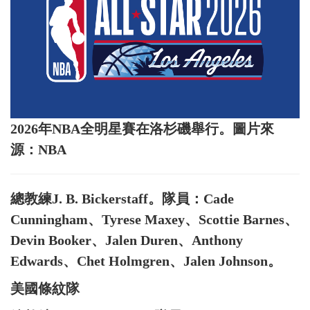
2026年NBA全明星賽在洛杉磯舉行。圖片來
源：NBA
總教練J. B. Bickerstaff。隊員：Cade
Cunningham、Tyrese Maxey、Scottie Barnes、
Devin Booker、Jalen Duren、Anthony
Edwards、Chet Holmgren、Jalen Johnson。
美國條紋隊