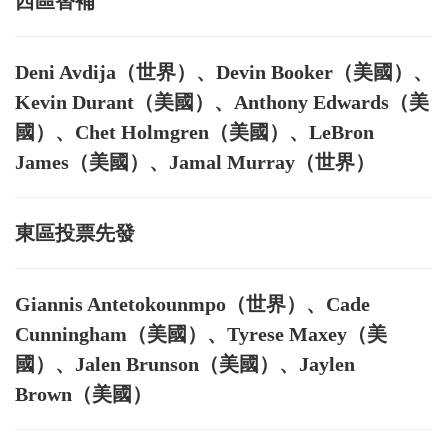
西區替補
Deni Avdija（世界）、Devin Booker（美國）、
Kevin Durant（美國）、Anthony Edwards（美
國）、Chet Holmgren（美國）、LeBron
James（美國）、Jamal Murray（世界）
東區投票先發
Giannis Antetokounmpo（世界）、Cade
Cunningham（美國）、Tyrese Maxey（美
國）、Jalen Brunson（美國）、Jaylen
Brown（美國）