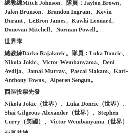
總教練Mitch Johnson。隊員：Jaylen Brown、
Jalen Brunson、Brandon Ingram、Kevin
Durant、LeBron James、Kawhi Leonard、
Donovan Mitchell、Norman Powell。
世界隊
總教練Darko Rajakovic。隊員：Luka Doncic、
Nikola Jokic、Victor Wembanyama、Deni
Avdija、Jamal Murray、Pascal Siakam、Karl-
Anthony Towns、Alperen Sengun。
西區投票先發
Nikola Jokic（世界）、Luka Doncic（世界）、
Shai Gilgeous-Alexander（世界）、Stephen
Curry（美國）、Victor Wembanyama（世界）