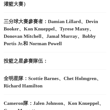
灌籃大賽）
三分球大賽參賽者：
Damian Lillard、Devin
Booker、Kon Knueppel、Tyrese Maxey、
Donovan Mitchell、Jamal Murray、Bobby
Portis Jr.和 Norman Powell
投籃之星參賽隊伍：
全明星隊：Scottie Barnes、Chet Holmgren、
Richard Hamilton
Cameron隊：Jalen Johnson、Kon Knueppel、