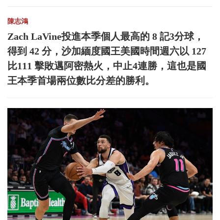
陳志鴻
Zach LaVine投進本季個人最高的 8 記3分球，
得到 42 分，沙加緬度國王美國時間週六以 127
比111 擊敗邁阿密熱火，中止4連勝，這也是國
王本季首場兩位數比分差的勝利。