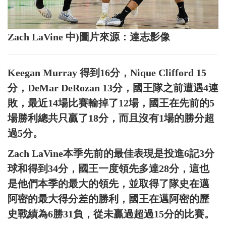
Zach LaVine 中)圖片來源：達志影像
Keegan Murray 得到16分，Nique Clifford 15
分，DeMar DeRozan 13分，國王隊之前遭遇4連
敗，最近14場比賽輸掉了12場，國王在先前的5
場勝利總共只贏了18分，而且沒有1場的勝分超
過5分。
Zach LaVine本季先前的最佳表現是投進6記3分
球和得到34分，國王一度領先多達28分，這也
是他們本季的最大的領先，並取得了隊史在邁
阿密的最大得分差的勝利，國王在邁阿密的歷
史戰績為6勝31負，從未贏過超過15分的比賽。