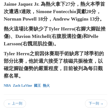
Jaime Jaquez Jr. 為熱火拿下27分，熱火本季首
次遭遇3連敗，Simone Fontecchio貢獻20分，
Norman Powell 18分，Andrew Wiggins 13分。
熱火這場比賽缺少了Tyler Herro(右腳大腳趾挫
傷)、Davion Mitchell(右腹股溝拉傷)和Pelle
Larsson(右髖屈肌拉傷)。
Tyler Herro之前因休賽期手術缺席了球季初的
部分比賽，他於週六接受了核磁共振檢查，以
確定腳趾傷勢的嚴重程度，目前被列為每日觀
察名單。
NBA
Zach LaVine
國王
熱火
← 上一則
下一則 →