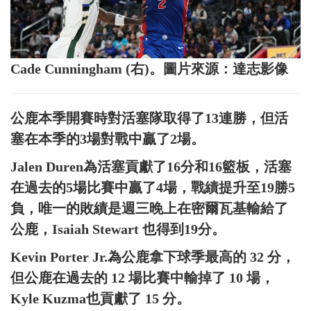
Cade Cunningham (右)。圖片來源：達志影像
公鹿本季開賽時對活塞隊取得了13連勝，但活
塞在本季的3場對戰中贏了2場。
Jalen Duren為活塞貢獻了16分和16籃板，活塞
在過去的5場比賽中贏了4場，戰績提升至19勝5
負，唯一的敗績是週三晚上在密爾瓦基輸給了
公鹿，Isaiah Stewart 也得到19分。
Kevin Porter Jr.為公鹿拿下球季最高的 32 分，
但公鹿在過去的 12 場比賽中輸掉了 10 場，
Kyle Kuzma也貢獻了 15 分。