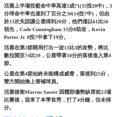
活塞上半場投籃命中率高達5成71(35投20中)，3
分球命中率也達到了百分之50(14投7中)，但由
於13次失誤讓公鹿得到20分，他們僅以61比56
領先，Cade Cunningham 15分8助攻，Kevin
Porter Jr. 8投7中拿下19分。
活塞在第3節開局打出一波13比3的攻勢，將比
數拉開至74比59，公鹿帶著10分的落後進入第4
節。
公鹿在第4節始終未能構成威脅，落後到25分，
雙方開始換上替補球員。
活塞後衛Marcus Sasser 因髖部傷勢缺席前23場
比賽後，迎來了本季首秀，打了4分鐘，但未得
分。