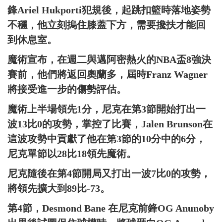
鋒Ariel Hukporti犯規後，起跳扣籃時落地姿勢
不穩，他立刻摀住膝蓋下方，需要攙扶才能回
到休息室。
魔術宣布，在週二與邁阿密熱火的NBA盃8強決
賽前，他們將返回奧蘭多，屆時Franz Wagner
將接受進一步的傷勢評估。
魔術上半場領先1分，尼克在第3節開始打出一
波13比0的攻勢，掌控了比賽，Jalen Brunson在
這波攻勢中貢獻了他在第3節的10分中的6分，
尼克單節以28比18領先魔術。
尼克隨後在第4節開局又打出一波7比0的攻勢，
將領先擴大到89比-73。
第4節，Desmond Bane 在尼克前鋒OG Anunoby