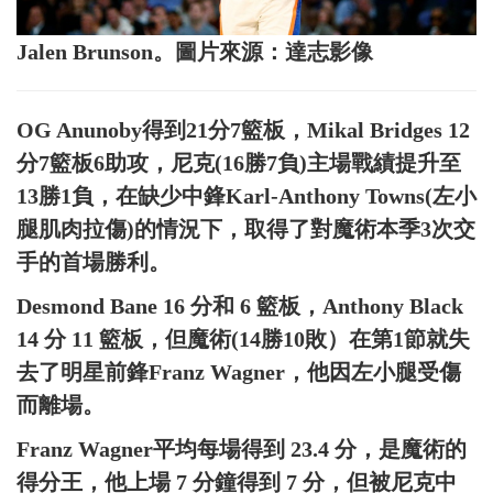
Jalen Brunson。圖片來源：達志影像
OG Anunoby得到21分7籃板，Mikal Bridges 12
分7籃板6助攻，尼克(16勝7負)主場戰績提升至
13勝1負，在缺少中鋒Karl-Anthony Towns(左小
腿肌肉拉傷)的情況下，取得了對魔術本季3次交
手的首場勝利。
Desmond Bane 16 分和 6 籃板，Anthony Black
14 分 11 籃板，但魔術(14勝10敗）在第1節就失
去了明星前鋒Franz Wagner，他因左小腿受傷
而離場。
Franz Wagner平均每場得到 23.4 分，是魔術的
得分王，他上場 7 分鐘得到 7 分，但被尼克中