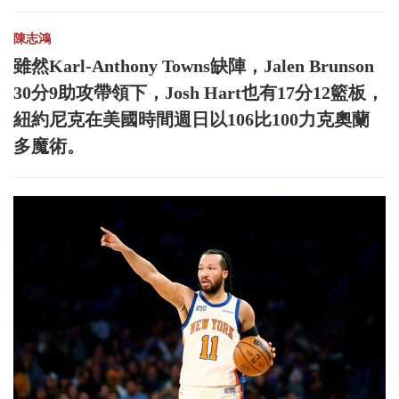
陳志鴻
雖然Karl-Anthony Towns缺陣，Jalen Brunson
30分9助攻帶領下，Josh Hart也有17分12籃板，
紐約尼克在美國時間週日以106比100力克奧蘭
多魔術。