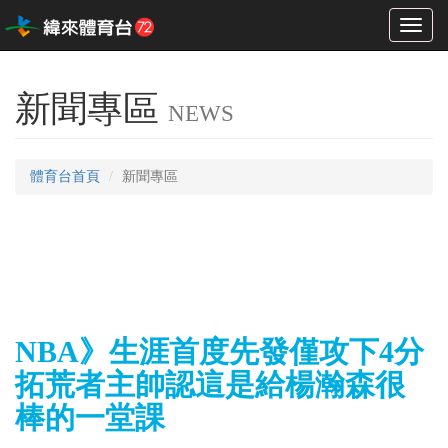
Toggl
naviga
新聞專區
NEWS
體育台首頁
新聞專區
NBA》生涯首度先發僅攻下4分
拓荒者主帥認這是給楊瀚森很
棒的一堂課