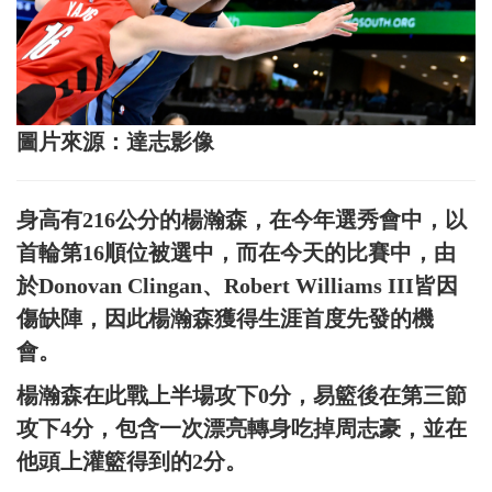
圖片來源：達志影像
身高有216公分的楊瀚森，在今年選秀會中，以
首輪第16順位被選中，而在今天的比賽中，由
於Donovan Clingan、Robert Williams III皆因
傷缺陣，因此楊瀚森獲得生涯首度先發的機
會。
楊瀚森在此戰上半場攻下0分，易籃後在第三節
攻下4分，包含一次漂亮轉身吃掉周志豪，並在
他頭上灌籃得到的2分。