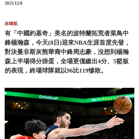
2025/12/8
林暐凱
有「中國約基奇」美名的波特蘭拓荒者菜鳥中
鋒楊瀚森，今天(8日)迎來NBA生涯首度先發，
對決曼非斯灰熊華裔中鋒周志豪，沒想到楊瀚
森上半場得分掛蛋，全場更僅繳出4分、5籃板
的表現，終場球隊就以96比119慘敗。