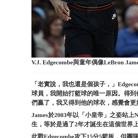
V.J. Edgecombe與童年偶像LeBr
「老實說，我也還是個孩子，」Edgec
球員，我開始打籃球的唯一原因。得到
們贏了，我又得到他的球衣，感覺會更
James於2003年以「小皇帝」之姿站上NB
生，等於是過了2年才誕生在這個世界
此戰Edgecombe攻下15分5籃板，但團