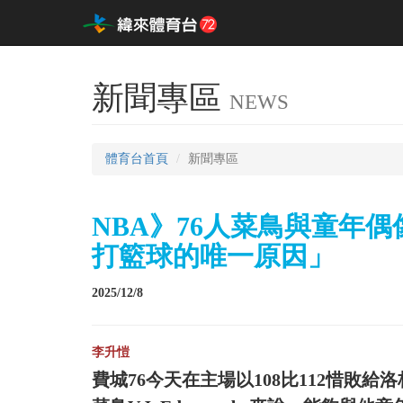
新聞專區
NEWS
體育台首頁
新聞專區
NBA》76人菜鳥與童年
打籃球的唯一原因」
2025/12/8
李升愷
費城76今天在主場以108比112惜敗