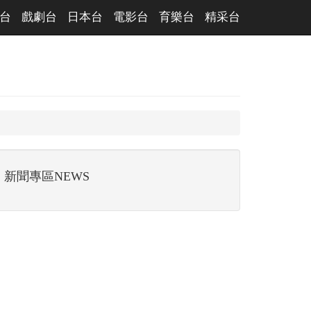
台
戲劇台
日本台
電影台
育樂台
精采台
新聞專區NEWS