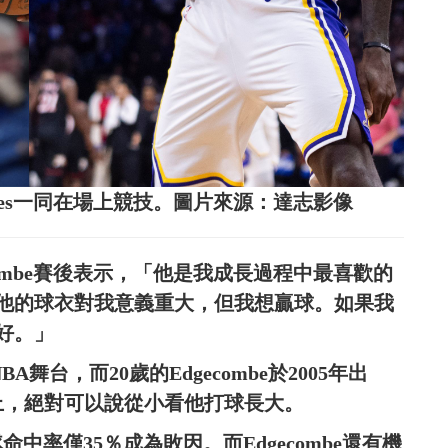
on James一同在場上競技。圖片來源：達志影像
ombe賽後表示，「他是我成長過程中最喜歡的
他的球衣對我意義重大，但我想贏球。如果我
好。」
A舞台，而20歲的Edgecombe於2005年出
上，絕對可以說從小看他打球長大。
隊命中率僅35％成為敗因。而Edgecombe還有機