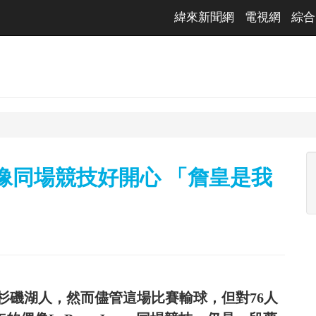
緯來新聞網
電視網
綜合
偶像同場競技好開心 「詹皇是我
給洛杉磯湖人，然而儘管這場比賽輸球，但對76人