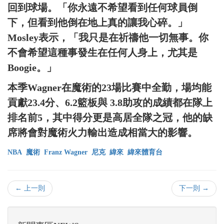
回到球場。「你永遠不希望看到任何球員倒
下，但看到他倒在地上真的讓我心碎。」
Mosley表示，「我只是在祈禱他一切無事。你
不會希望這種事發生在任何人身上，尤其是
Boogie。」
本季Wagner在魔術的23場比賽中全勤，場均能
貢獻23.4分、6.2籃板與 3.8助攻的成績都在隊上
排名前5，其中得分更是高居全隊之冠，他的缺
席將會對魔術火力輸出造成相當大的影響。
NBA
魔術
Franz Wagner
尼克
緯來
緯來體育台
← 上一則
下一則 →