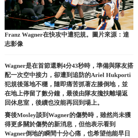
Franz Wagner在快攻中遭犯規。圖片來源：達
志影像
Wagner是在首節還剩4分43秒時，準備與隊友搭
配一次空中接力，卻遭到追防的Ariel Hukporti
犯規後落地不穩，隨即痛苦抓著左膝倒地，並
在地上停留了數分鐘，最後由隊友攙扶離場返
回休息室，後續也沒能再回到場上。
賽後Mosley談到Wagner的傷勢時，雖然尚未獲
得更多關於傷勢的新消息，但他表示看到
Wagner倒地的瞬間十分心痛，也希望他能早日