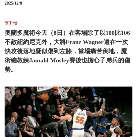
2025/12/8
李升愷
奧蘭多魔術今天（8日）在客場除了以100比106
不敵紐約尼克外，大將Franz Wagner還在一次
快攻後落地疑似傷到左膝，當場痛苦倒地，魔
術總教練Jamahl Mosley賽後也擔心子弟兵的傷
勢。