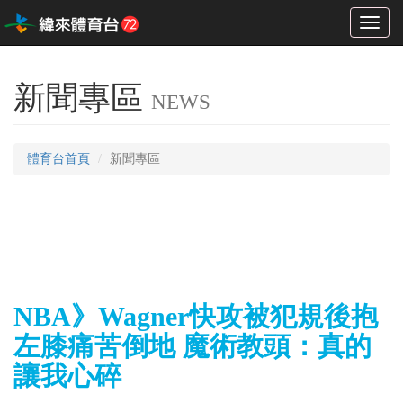
Toggl
naviga
新聞專區
NEWS
體育台首頁
新聞專區
NBA》Wagner快攻被犯規後抱
左膝痛苦倒地 魔術教頭：真的
讓我心碎