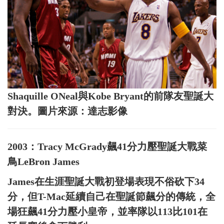
Shaquille ONeal與Kobe Bryant的前隊友聖誕大
對決。圖片來源：達志影像
2003：Tracy McGrady飆41分力壓聖誕大戰菜
鳥LeBron James
James在生涯聖誕大戰初登場表現不俗砍下34
分，但T-Mac延續自己在聖誕節飆分的傳統，全
場狂飆41分力壓小皇帝，並率隊以113比101在