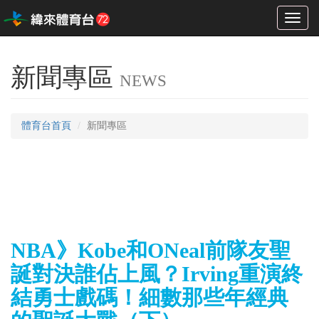
Toggl
naviga
新聞專區
NEWS
體育台首頁
新聞專區
NBA》Kobe和ONeal前隊友聖
誕對決誰佔上風？Irving重演終
結勇士戲碼！細數那些年經典