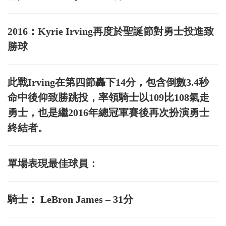
2016：Kyrie Irving再度於聖誕節對勇士投進致
勝球
此戰Irving在第四節轟下14分，包含倒數3.4秒
命中後仰致勝跳投，率領騎士以109比108氣走
勇士，也是繼2016年總冠軍賽後再次扮演勇士
終結者。
單場表現最佳球員：
騎士： LeBron James – 31分