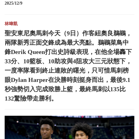
2025/12/9
林暐凱
聖安東尼奧馬刺今天（9日）作客紐奧良鵜鶘，
兩隊新秀正面交鋒成為最大亮點。鵜鶘菜鳥中
鋒Derik Queen打出史詩級表現，在他全場轟下
33分、10籃板、10助攻與4阻攻大三元狀態下，
一度率隊看到終止連敗的曙光，只可惜馬刺榜
眼Dylan Harper在決勝時刻挺身而出，最後9.1
秒強勢切入完成致勝上籃，最終馬刺以135比
132驚險帶走勝利。