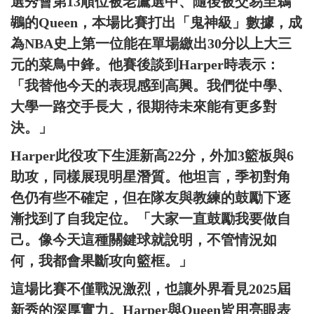
選秀會第13順位被老鷹選中、隨後被交易至鵜
鶘的Queen，本場比賽打出「鬼神級」數據，成
為NBA史上第一位能在單場繳出30分以上大三
元的菜鳥中鋒。他賽後談到Harper時表示：
「我替他今天的表現感到高興。我們從中學、
大學一路交手長大，很期待未來能有更多對
決。」
Harper此役攻下生涯新高22分，外加3籃板與6
助攻，同樣展現明星潛質。他坦言，季初對角
色仍有些不確定，但在隊友與教練的鼓勵下逐
漸找到了自我定位。「大家一直鼓勵我要做自
己。像今天這種關鍵球就說明，不管情況如
何，我都會果斷攻向籃框。」
這場比賽不僅戰況激烈，也讓外界看見2025屆
新秀的深厚實力。Harper與Queen皆用亮眼表