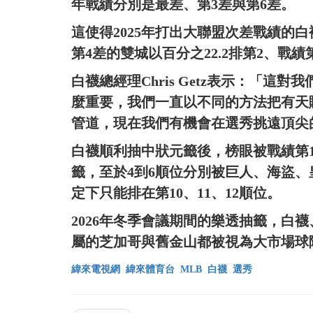
年戰績分別是最差、第3差與第6差。
這使得2025年打出大聯盟次差戰績的白
第4差的雙城以百分之22.2排第2、戰績
白襪總經理Chris Getz表示：「
麼重要，我們一直以不同的方法把有天
管道，現在我們有機會在選秀挑遠頂尖
白襪順利抽中狀元籤後，榜眼被戰績第
籤，至於4到6順位分別被巨人、海盜
定下只能排在第10、11、12順位。
2026年冬季會議期間的樂透抽籤，白
屬的芝加哥與舊金山都被視為大市場球
緯來電視網
緯來體育台
MLB
白襪
選秀