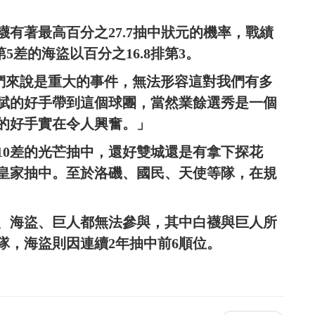
襪有著最高百分之27.7抽中狀元的機率，戰績
第5差的海盜以百分之16.8排第3。
這對我們來說是重大的事件，無法形容這對我們有多
賦的好手帶到這個球團，當然業餘選秀是一個
的好手實在令人興奮。」
10差的光芒抽中，還好雙城還是有拿下探花
、皇家抽中。至於洛磯、國民、天使等隊，在規
襪、海盜、巨人都無法參與，其中白襪與巨人所
隊，海盜則因連續2年抽中前6順位。