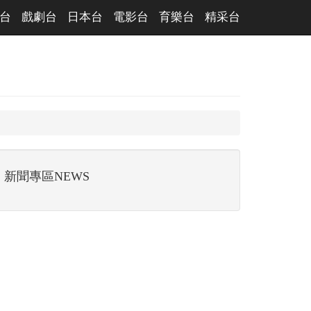
台
戲劇台
日本台
電影台
育樂台
精采台
新聞專區NEWS