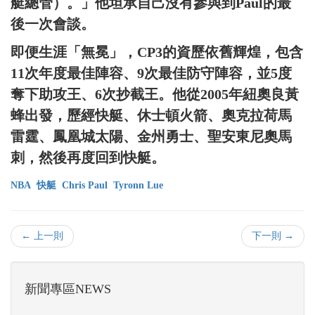
艇總管）。」他坦承自己沒有參與到Paul的最
後一次會談。
即便生涯「無冕」，CP3的資歷依舊輝煌，包含
11次年度最佳陣容、9次最佳防守陣容，並5度
奪下助攻王、6次抄截王。他從2005年紐奧良黃
蜂出發，歷經快艇、休士頓火箭、奧克拉荷馬
雷霆、鳳凰城太陽、金州勇士、聖安東尼奧馬
刺，然後再度回到快艇。
NBA
快艇
Chris Paul
Tyronn Lue
← 上一則
下一則 →
新聞專區NEWS