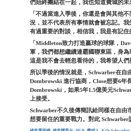
們始終團結在一起，我也知道費城的未
「不過當進入季後，你還是會與其他不
況，並不代表所有事情就會被忘記。我知道與
有過重要的對談，相信我，我是有記住
「Middleton致力打造贏球的球隊，
軍，我們都想繼續連霸國聯東區，身為
這是我不會去輕忽看待的，我希望人們
所以季後的情況就是，Schwarber在自由
Dombrowski 進行協商，Close想
Dombrowski，如果5年1.5億美元Sch
上接受。
Schwarber不久後傳簡訊給同樣在自由市
想要留住的重要戰力。對此 Schwarb
緯來電視網
緯來體育台
MLB
費城人
Kyle Schwarber