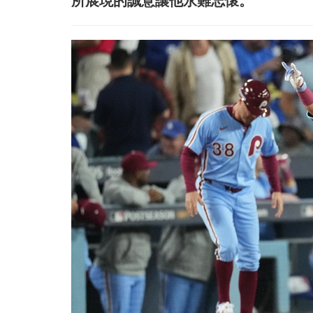
所展現的誠意讓他永難忘懷。