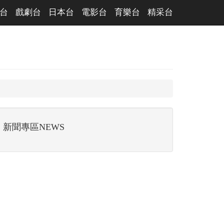
台
戲劇台
日本台
電影台
育樂台
精采台
新聞專區NEWS