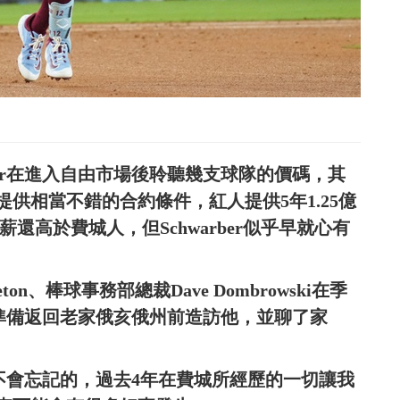
ber在進入自由市場後聆聽幾支球隊的價碼，其
供相當不錯的合約條件，紅人提供5年1.25億
薪還高於費城人，但Schwarber似乎早就心有
on、棒球事務部總裁Dave Dombrowski在季
員且準備返回老家俄亥俄州前造訪他，並聊了家
永遠不會忘記的，過去4年在費城所經歷的一切讓我