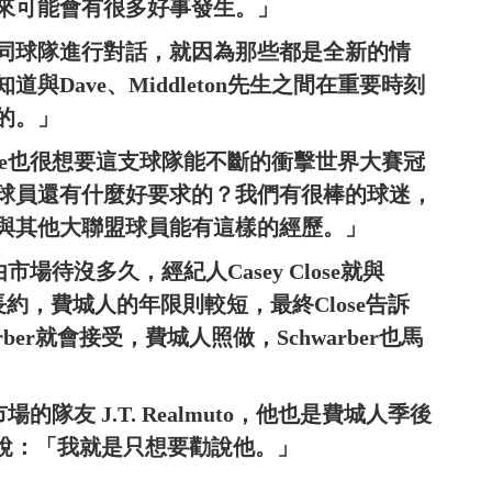
來可能會有很多好事發生。」
同球隊進行對話，就因為那些都是全新的情
Dave、Middleton先生之間在重要時刻
的。」
Dave也很想要這支球隊能不斷的衝擊世界大賽冠
球員還有什麼好要求的？我們有很棒的球迷，
與其他大聯盟球員能有這樣的經歷。」
市場待沒多久，經紀人Casey Close就與
要6年長約，費城人的年限則較短，最終Close告訴
warber就會接受，費城人照做，Schwarber也馬
場的隊友 J.T. Realmuto，他也是費城人季後
er說：「我就是只想要勸說他。」