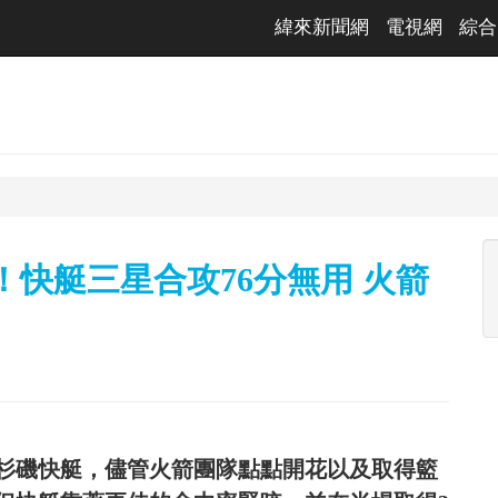
緯來新聞網
電視網
綜合
！快艇三星合攻76分無用 火箭
洛杉磯快艇，儘管火箭團隊點點開花以及取得籃