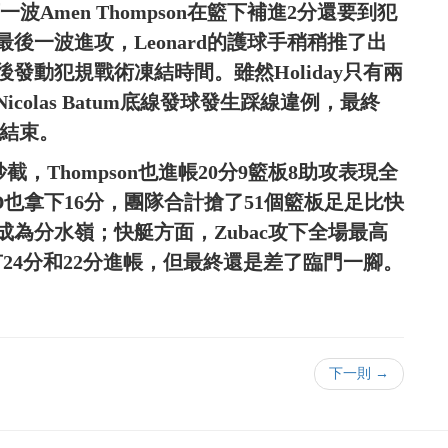
一波Amen Thompson在籃下補進2分還要到犯
後一波進攻，Leonard的護球手稍稍推了出
發動犯規戰術凍結時間。雖然Holiday只有兩
olas Batum底線發球發生踩線違例，最終
賽結束。
抄截，Thompson也進帳20分9籃板8助攻表現全
0籃板、KD也拿下16分，團隊合計搶了51個籃板足足比快
成為分水嶺；快艇方面，Zubac攻下全場最高
en各有24分和22分進帳，但最終還是差了臨門一腳。
下一則 →