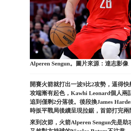
Alperen Sengun。圖片來源：達志影像
開賽火箭就打出一波9比2攻勢，逼得
攻端漸有起色，Kawhi Leonard
追到僅剩2分落後。後段換James Ha
時扳平戰局後續呈現拉鋸，首節打完兩隊
來到次節，火箭Alperen Sengun先是