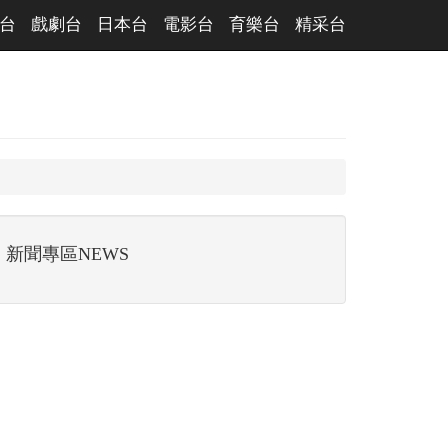
台
戲劇台
日本台
電影台
育樂台
精采台
新聞專區NEWS