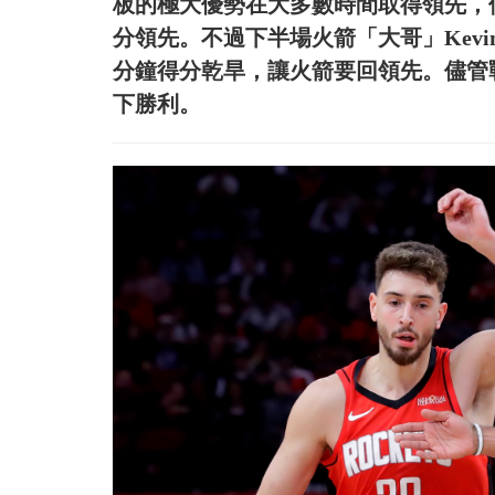
板的極大優勢在大多數時間取得領先，
分領先。不過下半場火箭「大哥」Kevin
分鐘得分乾旱，讓火箭要回領先。儘管戰
下勝利。