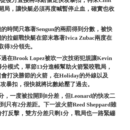
注意，從後方直接將球給偷走快攻暴扣，再來Clint
比0開局，讓快艇必須再度喊暫停止血，確實也收
的時間只靠著Sengun的兩罰得到分數，被快
拉鋸戰快艇在節末靠著Ivica Zubac兩度在
取得3分領先。
rook Lopez被吹一次技術犯規讓Kevin
的得分模式，單節13分進帳幫助火箭緊咬戰局，
打決勝節的火箭，在Holiday的外線以及
抄截快攻暴扣，很快就將比數給壓了過去。
，一度被拉開到8分差，但Leonard的快攻二
只有2分差距。下一波火箭Reed Sheppard雖
三分打反擊，雙方分差只剩1分，戰局也一路緊繃