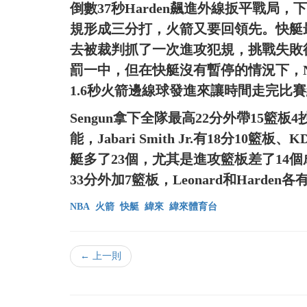
倒數37秒Harden飆進外線扳平戰局，下
規形成三分打，火箭又要回領先。快艇最
去被裁判抓了一次進攻犯規，挑戰失敗後
罰一中，但在快艇沒有暫停的情況下，Nic
1.6秒火箭邊線球發進來讓時間走完比
Sengun拿下全隊最高22分外帶15籃板4
能，Jabari Smith Jr.有18分1
艇多了23個，尤其是進攻籃板差了14個
33分外加7籃板，Leonard和Hard
NBA
火箭
快艇
緯來
緯來體育台
← 上一則