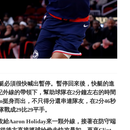
快艇必須很快喊出暫停。暫停回來後，快艇的進
個人兩記外線的帶領下，幫助球隊在2分鐘左右的時間
rden挺身而出，不只得分還串連隊友，在2分46秒
戰成29比29平手。
助攻給Aaron Holiday來一顆外線，接著在防守端