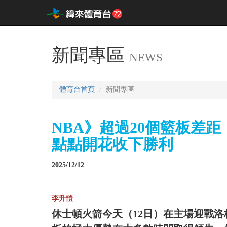
新聞專區
NEWS
體育台首頁
新聞專區
NBA》超過20個籃板差距
點點開花收下勝利
2025/12/12
李升愷
休士頓火箭今天（12日）在主場迎戰