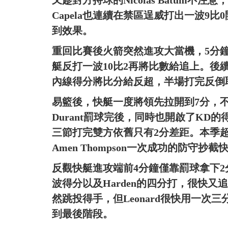
又趁對方持球的Nicolas Batum不
Capela也連續在禁區逞威打出一波9
到效果。
重回比賽後火箭突然進攻大當機，5分鐘
艇反打一波10比2再將比數給追上。後續的
內線得分將比分給反超，半場打完反倒
易籃後，快艇一度將領先拉開到7分，不過在B
Durant罰球完後，同時也開啟了KD
三節打完雙方依舊只有2分差距。本季超會
Amen Thompson一次成功的防守
反觀快艇進攻端前4分鐘僅靠罰球拿下2分
波得分以及Harden的四分打，很快又追到
然跳投得手，但Leonard很快用一次
到最後階段。