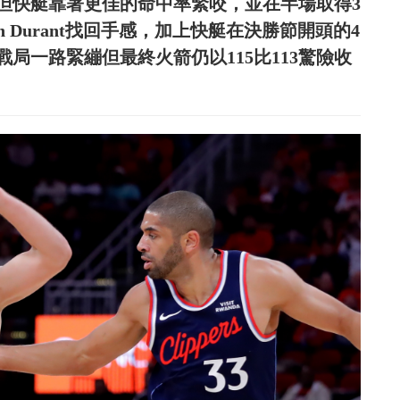
但快艇靠著更佳的命中率緊咬，並在半場取得3
 Durant找回手感，加上快艇在決勝節開頭的4
局一路緊繃但最終火箭仍以115比113驚險收