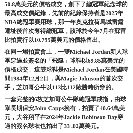
50.8萬美元的價格成交，創下了總冠軍紀念球的
最高成交價紀錄，先前的紀錄保持者是2025年
NBA總冠軍賽用球，那一年奧克拉荷馬城雷霆
遷址後首次奪得總冠軍，該球於今年7月在蘇富
比拍賣行以10.795萬美元的價格售出。
在同一場拍賣會上，一雙Michael Jordan新人球
季穿過並簽名的「飛艇」球鞋以69.85萬美元的
價格成交。這雙球鞋是Michael Jordan在美國時
間1984年12月2日，與Magic Johnson的首次交
手，芝加哥公牛以113比112險勝時所穿的。
一套完整的6枚芝加哥公牛隊總冠軍戒指，由球
隊長期保安John Capps擁有，拍賣了40.64萬美
元，大谷翔平在2024年Jackie Robinson Day穿
過的簽名球衣也拍出了33 .02萬美元。