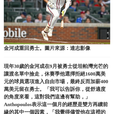
金河成重回勇士。圖片來源：達志影像
現年30歲的金河成在9月被勇士從坦帕灣光芒的
讓渡名單中撿走，休賽季他選擇拒絕1600萬美
元的球員選項進入自由市場，最終反而加薪400
萬美元留在勇士。「我可以告訴你，從舒適度
的角度來看，這對我們這邊有幫助，」
Anthopoulos表示這一個月的經歷是雙方再續前
緣的其中一個因素，「我覺得儘管他在這裡的