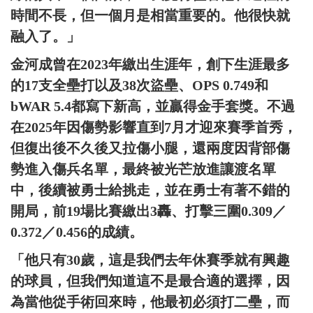
時間不長，但一個月是相當重要的。他很快就
融入了。」
金河成曾在2023年繳出生涯年，創下生涯最多
的17支全壘打以及38次盜壘、OPS 0.749和
bWAR 5.4都寫下新高，並贏得金手套獎。不過
在2025年因傷勢影響直到7月才迎來賽季首秀，
但復出後不久後又拉傷小腿，還兩度因背部傷
勢進入傷兵名單，最終被光芒放進讓渡名單
中，後續被勇士給挑走，並在勇士有著不錯的
開局，前19場比賽繳出3轟、打擊三圍0.309／
0.372／0.456的成績。
「他只有30歲，這是我們去年休賽季就有興趣
的球員，但我們知道這不是最合適的選擇，因
為當他從手術回來時，他最初必須打二壘，而