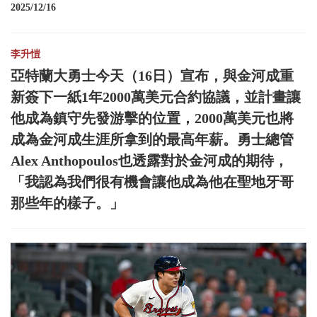
2025/12/16
李升愷
亞特蘭大勇士今天（16日）宣布，與金河成重
新簽下一紙1年2000萬美元合約協議，並計畫讓
他成為鎮守先發游擊的位置，2000萬美元也將
成為金河成生涯所拿到的最高年薪。勇士總管
Alex Anthopoulos也透露對於金河成的期待，
「我認為我們很有機會讓他成為他在聖地牙哥
那些年的樣子。」