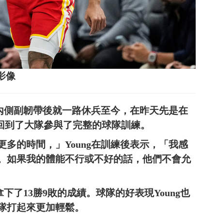
志影像
右膝內側副韌帶後就一路休兵至今，在昨天先是在
回到了大隊參與了完整的球隊訓練。
多的時間，」Young在訓練後表示，「我感
。如果我的體能不行或不好的話，他們不會允
拿下了13勝9敗的成績。球隊的好表現Young也
隊打起來更加輕鬆。