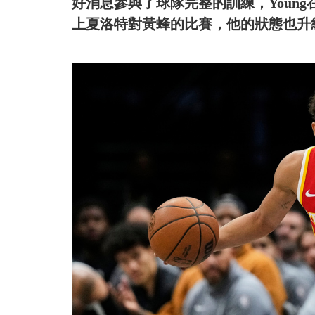
好消息參與了球隊完整的訓練，Youn
上夏洛特對黃蜂的比賽，他的狀態也升