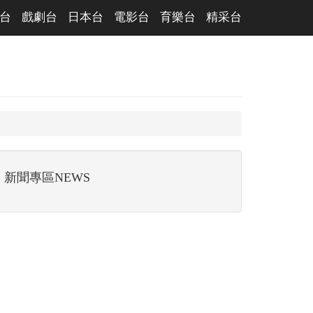
台
戲劇台
日本台
電影台
育樂台
精采台
新聞專區NEWS