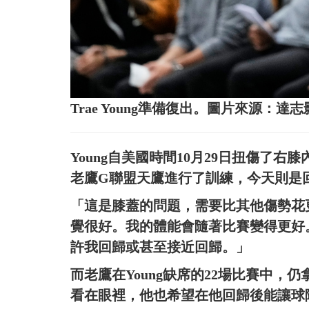
Trae Young準備復出。圖片來源：達
Young自美國時間10月29日扭傷了
老鷹G聯盟天鷹進行了訓練，今天則是
「這是膝蓋的問題，需要比其他傷勢花更
覺很好。我的體能會隨著比賽變得更好
許我回歸或甚至接近回歸。」
而老鷹在Young缺席的22場比賽中，仍
看在眼裡，他也希望在他回歸後能讓球