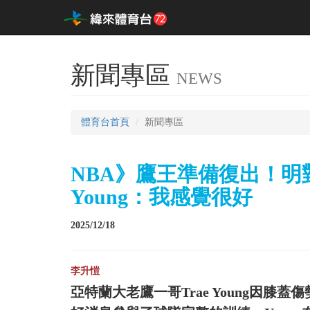
新聞專區
NEWS
體育台首頁
新聞專區
NBA》鷹王準備復出！明
Young：我感覺很好
2025/12/18
李升愷
亞特蘭大老鷹一哥Trae Young因膝