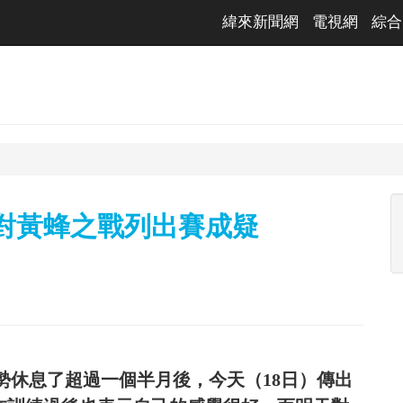
緯來新聞網
電視網
綜合
對黃蜂之戰列出賽成疑
蓋傷勢休息了超過一個半月後，今天（18日）傳出