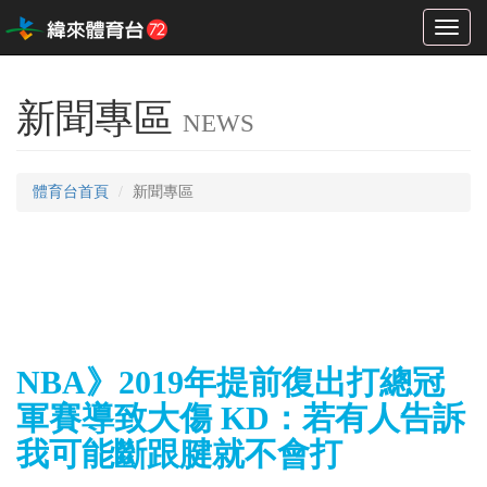
Toggl
naviga
新聞專區
NEWS
體育台首頁
新聞專區
NBA》2019年提前復出打總冠
軍賽導致大傷 KD：若有人告訴
我可能斷跟腱就不會打