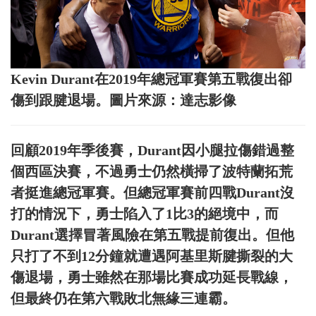
Kevin Durant在2019年總冠軍賽第五戰復出卻
傷到跟腱退場。圖片來源：達志影像
回顧2019年季後賽，Durant因小腿拉傷錯過整
個西區決賽，不過勇士仍然橫掃了波特蘭拓荒
者挺進總冠軍賽。但總冠軍賽前四戰Durant沒
打的情況下，勇士陷入了1比3的絕境中，而
Durant選擇冒著風險在第五戰提前復出。但他
只打了不到12分鐘就遭遇阿基里斯腱撕裂的大
傷退場，勇士雖然在那場比賽成功延長戰線，
但最終仍在第六戰敗北無緣三連霸。