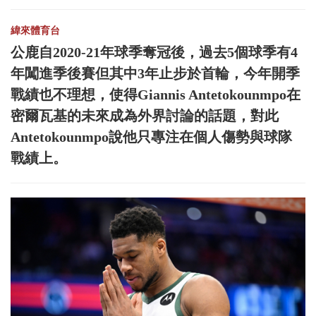
緯來體育台
公鹿自2020-21年球季奪冠後，過去5個球季有4
年闖進季後賽但其中3年止步於首輪，今年開季
戰績也不理想，使得Giannis Antetokounmpo在
密爾瓦基的未來成為外界討論的話題，對此
Antetokounmpo說他只專注在個人傷勢與球隊
戰績上。