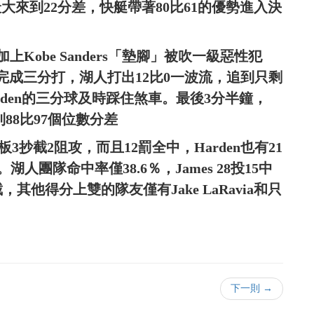
領下最大來到22分差，快艇帶著80比61的優勢進入決
Kobe Sanders「墊腳」被吹一級惡性犯
mes也完成三分打，湖人打出12比0一波流，追到只剩
Harden的三分球及時踩住煞車。最後3分半鐘，
88比97個位數分差
籃板3抄截2阻攻，而且12罰全中，Harden也有21
。湖人團隊命中率僅38.6％，James 28投15中
其他得分上雙的隊友僅有Jake LaRavia和只
下一則 →