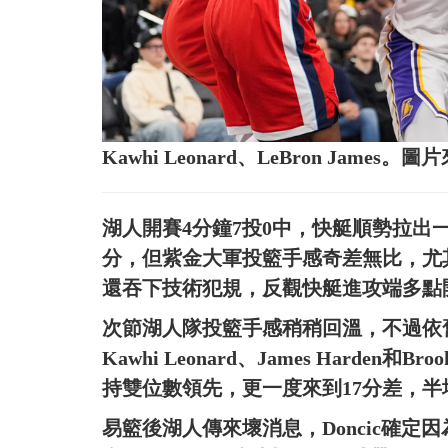
Kawhi Leonard、LeBron James
湖人開賽4分鐘7投0中，快艇順勢拉出一波9
分，但紫金大軍投籃手感奇差無比，尤其Lu
還吞下技術犯規，反觀快艇進攻端多點開
次節湖人隊投籃手感稍稍回溫，不過依
Kawhi Leonard、James Harde
持雙位數領先，更一度來到17分差，半場
易籃後湖人傳來壞消息，Doncic確定因