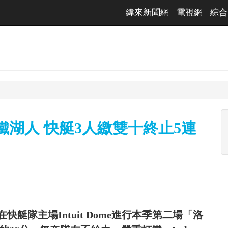
緯來新聞網
電視網
綜合
鐵湖人 快艇3人繳雙十終止5連
艇隊主場Intuit Dome進行本季第二場「洛