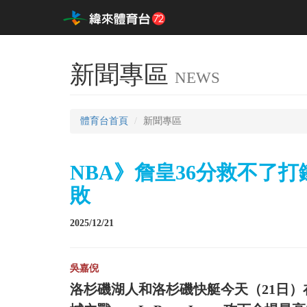
新聞專區
NEWS
體育台首頁
新聞專區
NBA》詹皇36分救不了打
敗
2025/12/21
吳嘉倪
洛杉磯湖人和洛杉磯快艇今天（21日）在快