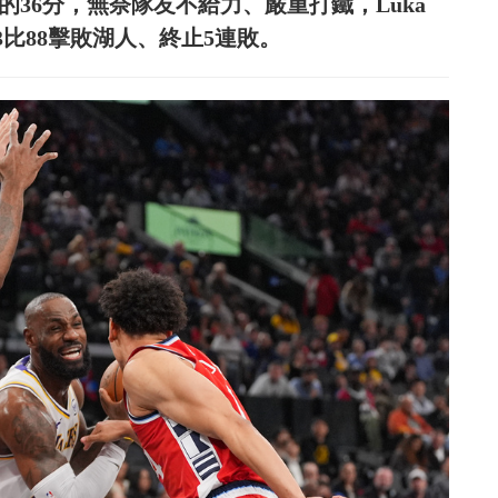
最高的36分，無奈隊友不給力、嚴重打鐵，Luka
03比88擊敗湖人、終止5連敗。