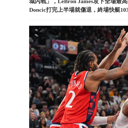
城內戰」，LeBron James攻下全場
Doncic打完上半場就傷退，終場快艇1