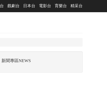
台
戲劇台
日本台
電影台
育樂台
精采台
新聞專區NEWS