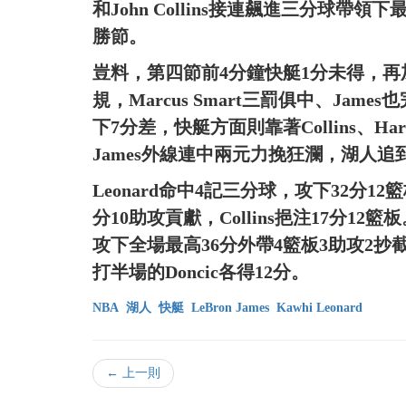
和John Collins接連飆進三分球帶
勝節。
豈料，第四節前4分鐘快艇1分未得，再加上
規，Marcus Smart三罰俱中、Ja
下7分差，快艇方面則靠著Collins、
James外線連中兩元力挽狂瀾，湖人追到
Leonard命中4記三分球，攻下32分12
分10助攻貢獻，Collins挹注17分12籃板
攻下全場最高36分外帶4籃板3助攻2抄截，
打半場的Doncic各得12分。
NBA
湖人
快艇
LeBron James
Kawhi Leonard
← 上一則