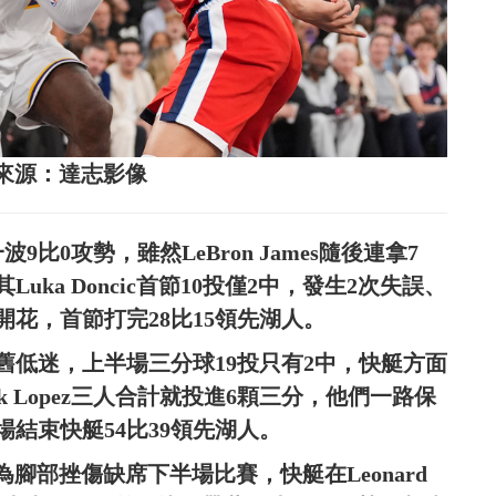
。圖片來源：達志影像
比0攻勢，雖然LeBron James隨後連拿7
ka Doncic首節10投僅2中，發生2次失誤、
花，首節打完28比15領先湖人。
舊低迷，上半場三分球19投只有2中，快艇方面
n和Brook Lopez三人合計就投進6顆三分，他們一路保
結束快艇54比39領先湖人。
為腳部挫傷缺席下半場比賽，快艇在Leonard