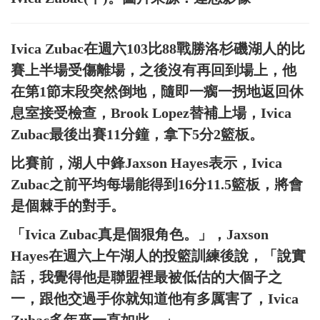
Ivica Zubac在週六103比88戰勝洛杉磯湖人的比
賽上半場受傷離場，之後沒有再回到場上，他
在第1節末段突然倒地，隨即一瘸一拐地返回休
息室接受檢查，Brook Lopez替補上場，Ivica
Zubac最後出賽11分鐘，拿下5分2籃板。
比賽前，湖人中鋒Jaxson Hayes表示，Ivica
Zubac之前平均每場能得到16分11.5籃板，將會
是個棘手的對手。
「Ivica Zubac真是個狠角色。」，Jaxson
Hayes在週六上午湖人的投籃訓練後說，「說實
話，我覺得他是聯盟裡最被低估的大個子之
一，跟他交過手你就知道他有多厲害了，Ivica
Zubac多年來一直如此。」