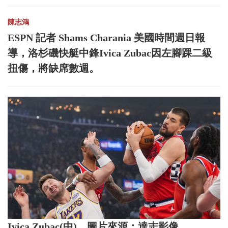
陳志鴻
ESPN 記者 Shams Charania 美國時間週日報
導，洛杉磯快艇中鋒Ivica Zubac因左腳踝二級
扭傷，將缺席數週。
Ivica Zubac(中)。圖片來源：達志影像