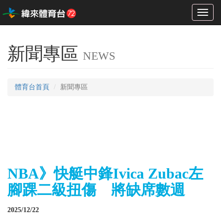
Toggl
naviga
新聞專區
NEWS
體育台首頁
新聞專區
NBA》快艇中鋒Ivica Zubac左
腳踝二級扭傷 將缺席數週
2025/12/22