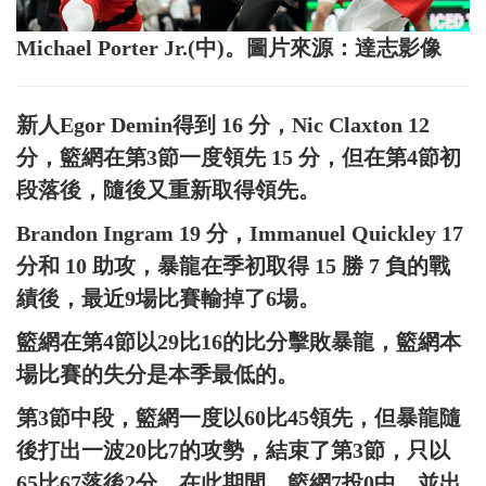
Michael Porter Jr.(中)。圖片來源：達志影像
新人Egor Demin得到 16 分，Nic Claxton 12
分，籃網在第3節一度領先 15 分，但在第4節初
段落後，隨後又重新取得領先。
Brandon Ingram 19 分，Immanuel Quickley 17
分和 10 助攻，暴龍在季初取得 15 勝 7 負的戰
績後，最近9場比賽輸掉了6場。
籃網在第4節以29比16的比分擊敗暴龍，籃網本
場比賽的失分是本季最低的。
第3節中段，籃網一度以60比45領先，但暴龍隨
後打出一波20比7的攻勢，結束了第3節，只以
65比67落後2分，在此期間，籃網7投0中，並出