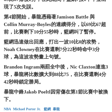
現了5次失誤。
第4節開始，暴龍憑藉著Jamison Battle 與
Collin Murray-Boyles的連續得分，以69比67超
前，比賽剩下10分55秒時，籃網叫了暫停。
籃網迅速做出回應，打出一波10比0的攻勢，
Noah Clowney在比賽還剩7分22秒時命中3分
球，為這波攻勢畫上句號。
Brandon Ingram兩罰全中後，Nic Claxton連進3
球，暴龍將比數擴大到88比75，在比賽還剩4分
42秒時鎖定勝局。
暴龍中鋒Jakob Poeltl因背傷在第1節比賽中被換
下。
NBA
Michael Porter Jr.
籃網
暴龍