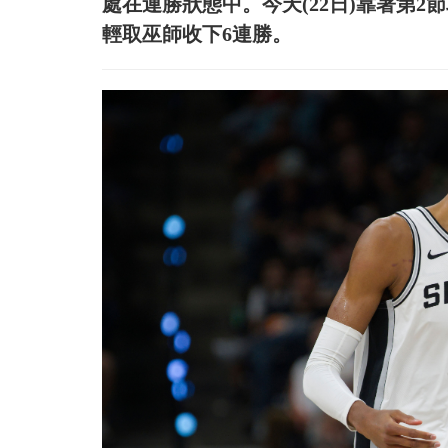
處在連勝狀態中。今天(22日)靠著第2節
輕取巫師收下6連勝。