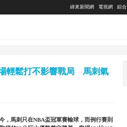
緯來新聞網
電視網
綜合
a下半場輕鬆打不影響戰局 馬刺氣
中旬歸隊至今，馬刺只在NBA盃冠軍賽輸球，而例行賽則