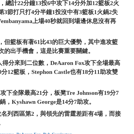
，總計22分鐘13投6中攻下14分外加12籃板2火
第3節打只打4分半鐘1投沒中有3籃板1火鍋2失
mbanyama上場40秒就回到場邊休息沒有再
，但籃板有著61比43的巨大優勢，其中進攻籃
04次的出手機會，這是比賽重要關鍵。
人得分來到二位數，DeAaron Fox攻下全場最高
分12籃板，Stephon Castle也有18分11助攻雙
n攻下全隊最高21分，板凳Tre Johnson有19分7
火鍋，Kyshawn George是14分7助攻。
4敗名列西區第2，與領先的雷霆差距有4場，而接
。