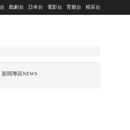
台
戲劇台
日本台
電影台
育樂台
精采台
新聞專區NEWS