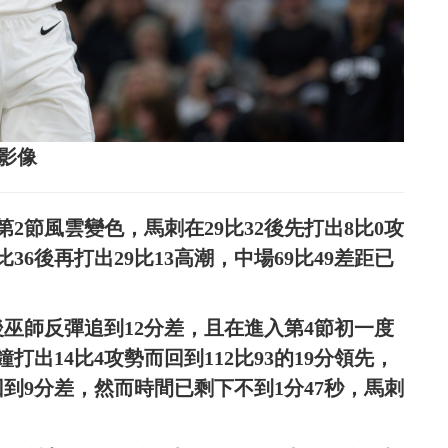
志影像
第2節風雲變色，馬刺在29比32後先打出8比0攻
36後再打出29比13高潮，中場69比49差距已
後巫師反彈追到12分差，且在進入第4節初一度
出14比4攻勢而回到112比93的19分領先，
回到9分差，然而時間已剩下不到1分47秒，馬刺