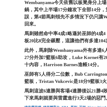
Wembanyama今天依舊以板凳身分上場
鍋，其中上半場17分鐘攻下全部14分，
誤，第4節馬刺領先不多情況下仍只讓We
回來。
馬刺雖然命中率4成1略遜於巫師的4成4
板20比8完全碾壓，這讓他們有多達1
此外，馬刺除Wembanyama外有多達6
27分外加7籃板6助攻，Luke Kornet有20
十內容，Harrison Barnes進帳14分。
巫師有5人得分二位數，Bub Carringto
籃板，Tristan Vukcevic是18分9籃板3
馬刺這波6連勝與客場4連勝後以21勝
下來馬刺就要與雷霆進行3天2場的惡鬥