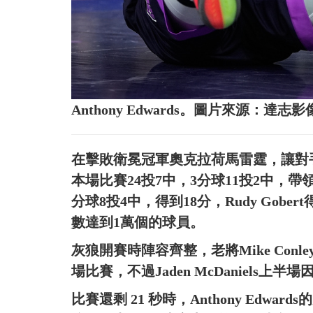
Anthony Edwards。圖片來源：達志影
在擊敗衛冕冠軍奧克拉荷馬雷霆，讓對手本季
本場比賽24投7中，3分球11投2中，帶領灰狼
分球8投4中，得到18分，Rudy Gobe
數達到1萬個的球員。
灰狼開賽時陣容齊整，老將Mike Con
場比賽，不過Jaden McDaniels
比賽還剩 21 秒時，Anthony Edwa