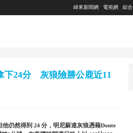
緯來新聞網
電視網
綜合
rds拿下24分 灰狼險勝公鹿近11
，但他仍然得到 24 分，明尼蘇達灰狼憑藉Donte