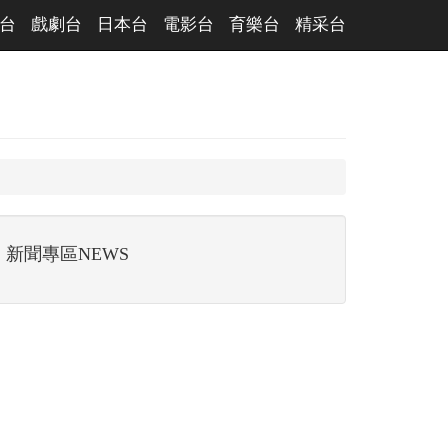
台
戲劇台
日本台
電影台
育樂台
精采台
新聞專區NEWS