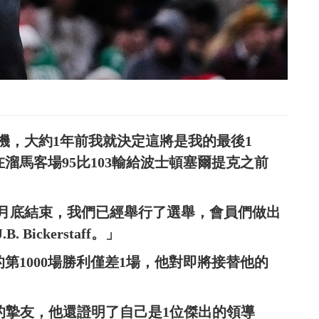
機，大約1年前我就決定這將是我的最後1
一晚在溜馬客場95比103輸給波士頓塞爾提克之前
本月底結束，我們已經舉行了選舉，會員們做出
ickerstaff。」
教生涯的第1000場勝利僅差1場，他對即將接替他的
許多教練的摯友，他還證明了自己是1位傑出的領導