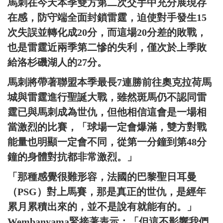
馬刺在今天本季雙方第二次交手中充分展現存
在感，防守端全面封鎖雷霆，迫使對手發生15
次失誤並轉化成20分，而這場20分差的敗戰，
也是雷霆近兩季第二慘的失利，僅次於上季敗
給洛杉磯湖人的27分。
馬刺將帶著聯盟本季最長7連勝前往奧克拉荷馬
城與雷霆進行聖誕大戰，雖然斑馬仍不認同雷
霆已與馬刺成為世仇，但他相信這會是一場相
當激烈的比賽，「球場一定會爆滿，雙方對戰
能量也明顯一定會不同，從第一分鐘到第48分
鐘的身體對抗都非常激烈。」
「那種感覺很難形容，法國的巴黎聖日耳曼
（PSG）對上馬賽，那是真正的世仇，是經年
累月累積出來的，並不是說有就能有的。」
Wembanyama緊接著表示：「但這不影響我們