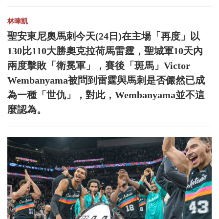
林暐凱
聖安東尼奧馬刺今天(24日)在主場「再度」以
130比110大勝奧克拉荷馬雷霆，聖城軍10天內
兩度擊敗「衛冕軍」，賽後「斑馬」Victor
Wembanyama被問到雷霆與馬刺是否儼然已成
為一種「世仇」，對此，Wembanyama並不這
麼認為。