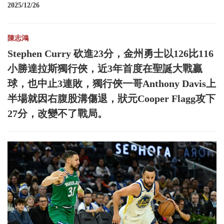
2025/12/26
陳志鴻
Stephen Curry 砍進23分，金州勇士以126比116
小勝達拉斯獨行俠，近3年首度在聖誕大戰贏
球，也中止3連敗，獨行俠一哥Anthony Davis上
半場就因右腹股溝傷退，狀元Cooper Flagg攻下
27分，改變不了戰局。