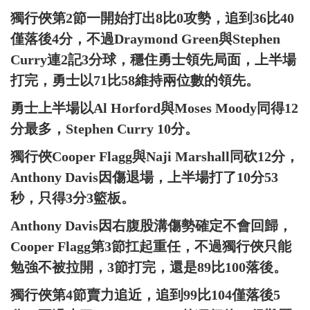
獨行俠第2節一開始打出8比0攻勢，追到36比40
僅落後4分，不過Draymond Green與Stephen
Curry連2記3分球，穩住勇士領先局面，上半場
打完，勇士以71比58維持兩位數的領先。
勇士上半場以Al Horford與Moses Moody同得12
分最多，Stephen Curry 10分。
獨行俠Cooper Flagg與Naji Marshall同砍12分，
Anthony Davis因傷退場，上半場打了10分53
秒，只得3分3籃板。
Anthony Davis因右腹股溝傷勢確定不會回歸，
Cooper Flagg第3節扛起重任，不過獨行俠只能
勉強不被拉開，3節打完，還是89比100落後。
獨行俠第4節賣力追近，追到99比104僅落後5