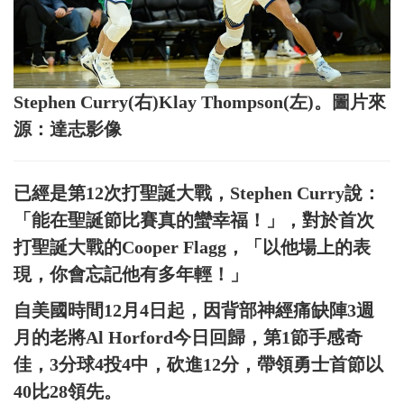
Stephen Curry(右)Klay Thompson(左)。圖片來
源：達志影像
已經是第12次打聖誕大戰，Stephen Curry說：
「能在聖誕節比賽真的蠻幸福！」，對於首次
打聖誕大戰的Cooper Flagg，「以他場上的表
現，你會忘記他有多年輕！」
自美國時間12月4日起，因背部神經痛缺陣3週
月的老將Al Horford今日回歸，第1節手感奇
佳，3分球4投4中，砍進12分，帶領勇士首節以
40比28領先。