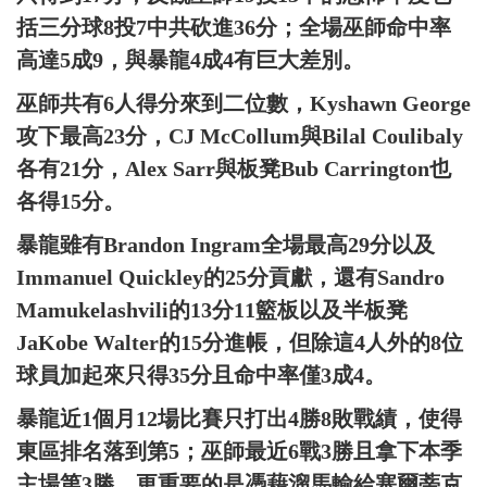
括三分球8投7中共砍進36分；全場巫師命中率
高達5成9，與暴龍4成4有巨大差別。
巫師共有6人得分來到二位數，Kyshawn George
攻下最高23分，CJ McCollum與Bilal Coulibaly
各有21分，Alex Sarr與板凳Bub Carrington也
各得15分。
暴龍雖有Brandon Ingram全場最高29分以及
Immanuel Quickley的25分貢獻，還有Sandro
Mamukelashvili的13分11籃板以及半板凳
JaKobe Walter的15分進帳，但除這4人外的8位
球員加起來只得35分且命中率僅3成4。
暴龍近1個月12場比賽只打出4勝8敗戰績，使得
東區排名落到第5；巫師最近6戰3勝且拿下本季
主場第3勝，更重要的是憑藉溜馬輸給塞爾蒂克