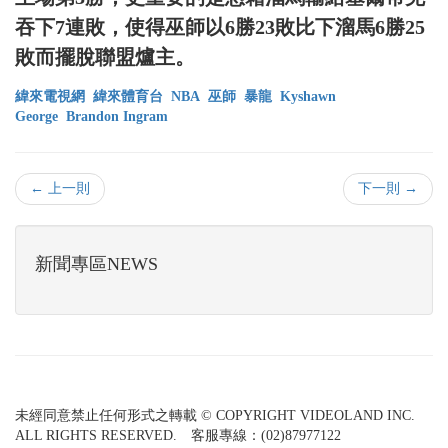
吞下7連敗，使得巫師以6勝23敗比下溜馬6勝25
敗而擺脫聯盟爐主。
緯來電視網
緯來體育台
NBA
巫師
暴龍
Kyshawn
George
Brandon Ingram
← 上一則
下一則 →
新聞專區NEWS
未經同意禁止任何形式之轉載 © COPYRIGHT VIDEOLAND INC.
ALL RIGHTS RESERVED. 客服專線：(02)87977122