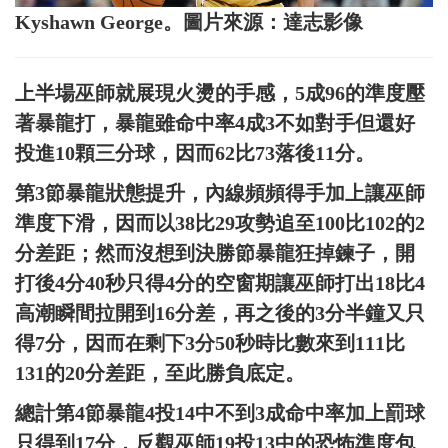
Kyshawn George。圖片來源：達志影像
上半場巫師就展現火燙的手感，5成96的準度壓
著暴龍打，暴龍雖命中率4成3不如對手但還好
投進10顆三分球，因而62比73落後11分。
第3節暴龍狀態提升，內線頻頻得手加上讓巫師
準度下滑，因而以38比29攻勢追至100比102的2
分差距；然而沒想到決勝節暴龍狂掉鍊子，開
打後4分40秒只得4分的空窗期讓巫師打出18比4
高潮瞬間拉開到16分差，再之後的3分半鐘又只
得7分，因而在剩下3分50秒時比數來到111比
131的20分差距，至此勝負底定。
總計第4節暴龍4投14中不到3成命中率加上罰球
只得到17分，反觀巫師19投13中的恐怖準度包