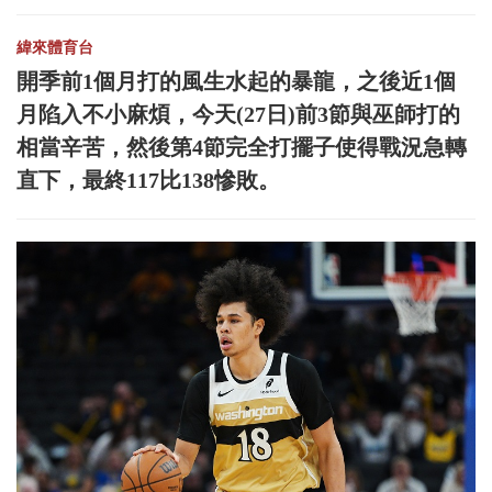
緯來體育台
開季前1個月打的風生水起的暴龍，之後近1個
月陷入不小麻煩，今天(27日)前3節與巫師打的
相當辛苦，然後第4節完全打擺子使得戰況急轉
直下，最終117比138慘敗。