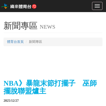
Toggl
naviga
新聞專區
NEWS
體育台首頁
新聞專區
NBA》暴龍末節打擺子 巫師
擺脫聯盟爐主
2025/12/27