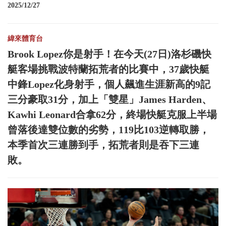
2025/12/27
緯來體育台
Brook Lopez你是射手！在今天(27日)洛杉磯快
艇客場挑戰波特蘭拓荒者的比賽中，37歲快艇
中鋒Lopez化身射手，個人飆進生涯新高的9記
三分豪取31分，加上「雙星」James Harden、
Kawhi Leonard合拿62分，終場快艇克服上半場
曾落後達雙位數的劣勢，119比103逆轉取勝，
本季首次三連勝到手，拓荒者則是吞下三連
敗。