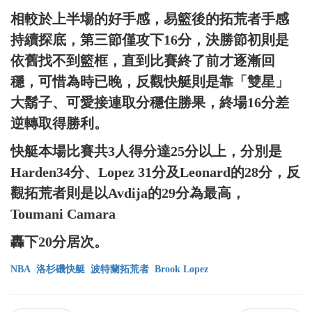
相較於上半場的好手感，易籃後的拓荒者手感
持續探底，第三節僅攻下16分，決勝節初則是
依舊找不到籃框，直到比賽終了前才逐漸回
穩，可惜為時已晚，反觀快艇則是靠「雙星」
大鬍子、可愛接連取分穩住勝果，終場16分差
逆轉取得勝利。
快艇本場比賽共3人得分達25分以上，分別是
Harden34分、Lopez 31分及Leonard的28分，反
觀拓荒者則是以Avdija的29分為最高，
Toumani Camara
轟下20分居次。
NBA
洛杉磯快艇
波特蘭拓荒者
Brook Lopez