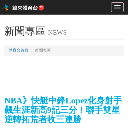
Toggl
naviga
新聞專區
NEWS
體育台首頁
新聞專區
NBA》快艇中鋒Lopez化身射手
飆生涯新高9記三分！聯手雙星
逆轉拓荒者收三連勝