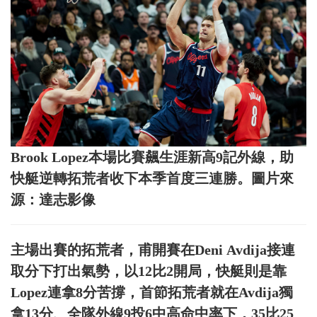
Brook Lopez本場比賽飆生涯新高9記外線，助
快艇逆轉拓荒者收下本季首度三連勝。圖片來
源：達志影像
主場出賽的拓荒者，甫開賽在Deni Avdija接連
取分下打出氣勢，以12比2開局，快艇則是靠
Lopez連拿8分苦撐，首節拓荒者就在Avdija獨
拿13分、全隊外線9投6中高命中率下，35比25