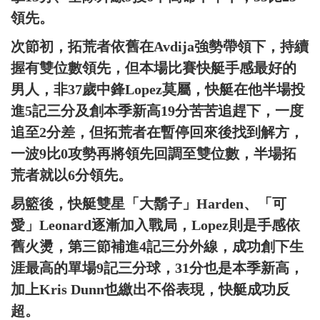
領先。
次節初，拓荒者依舊在Avdija強勢帶領下，持續
握有雙位數領先，但本場比賽快艇手感最好的
男人，非37歲中鋒Lopez莫屬，快艇在他半場投
進5記三分及創本季新高19分苦苦追趕下，一度
追至2分差，但拓荒者在暫停回來後找到解方，
一波9比0攻勢再將領先回調至雙位數，半場拓
荒者就以6分領先。
易籃後，快艇雙星「大鬍子」Harden、「可
愛」Leonard逐漸加入戰局，Lopez則是手感依
舊火燙，第三節補進4記三分外線，成功創下生
涯最高的單場9記三分球，31分也是本季新高，
加上Kris Dunn也繳出不俗表現，快艇成功反
超。