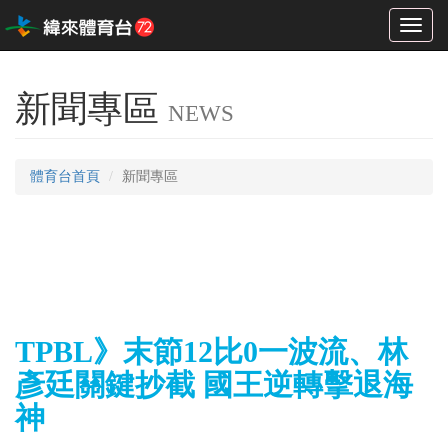
Toggl
naviga
新聞專區
NEWS
體育台首頁
新聞專區
TPBL》末節12比0一波流、林
彥廷關鍵抄截 國王逆轉擊退海
神