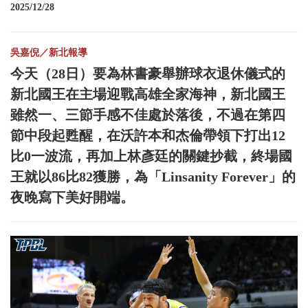
2025/12/28
吳嘉倪／新北報導
今天（28日）要為林書豪舉辦球衣退休儀式的
新北國王在主場迎戰高雄全家海神，新北國王
雖然一、三節手感不佳處於落後，不過在第四
節中段起甦醒，在沃許本和杰倫帶領下打出12
比0一波流，再加上林彥廷的關鍵抄截，終場國
王就以86比82獲勝，為「Linsanity Forever」的
夜晚寫下美好開端。