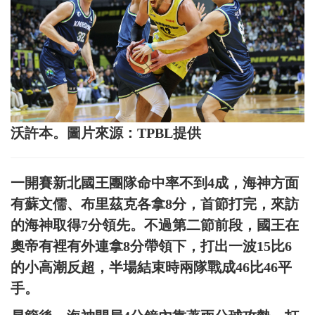
沃許本。圖片來源：TPBL提供
一開賽新北國王團隊命中率不到4成，海神方面
有蘇文儒、布里茲克各拿8分，首節打完，來訪
的海神取得7分領先。不過第二節前段，國王在
奧帝有裡有外連拿8分帶領下，打出一波15比6
的小高潮反超，半場結束時兩隊戰成46比46平
手。