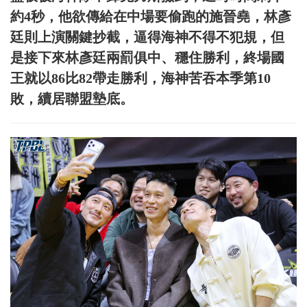
約4秒，他欲傳給在中場要偷跑的施晉堯，林彥
廷則上演關鍵抄截，逼得海神不得不犯規，但
是接下來林彥廷兩罰俱中、穩住勝利，終場國
王就以86比82帶走勝利，海神苦吞本季第10
敗，續居聯盟墊底。