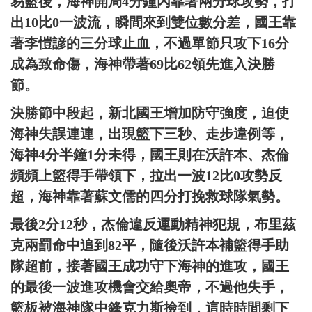
易籃後，海神開局4分鐘內靠著兩分球攻勢，打
出10比0一波流，瞬間來到雙位數分差，國王靠
著李愷諺的三分球止血，不過單節只攻下16分
成為致命傷，海神帶著69比62領先進入決勝
節。
決勝節中段起，新北國王增加防守強度，迫使
海神失誤連連，出現籃下三秒、走步違例等，
海神4分半鐘1分未得，國王則在沃許本、杰倫
頻頻上籃得手帶領下，拉出一波12比0攻勢反
超，海神靠著蘇文儒的四分打挽救球隊氣勢。
最後2分12秒，杰倫違反運動精神犯規，布里茲
克兩罰命中追到82平，隨後沃許本補籃得手助
隊超前，接著國王成功守下海神的進攻，國王
的最後一波進攻機會交給奧帝，不過他失手，
籃板被海神隊中鋒克力斯撿到，這時時間剩下