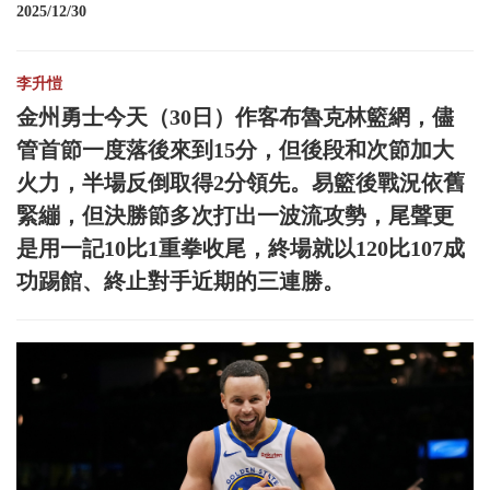
2025/12/30
李升愷
金州勇士今天（30日）作客布魯克林籃網，儘
管首節一度落後來到15分，但後段和次節加大
火力，半場反倒取得2分領先。易籃後戰況依舊
緊繃，但決勝節多次打出一波流攻勢，尾聲更
是用一記10比1重拳收尾，終場就以120比107成
功踢館、終止對手近期的三連勝。