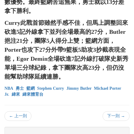
數優勢。最終籃網苦追無果，勇士就以13分差
拿下勝利。
Curry此戰首節雖然手感不佳，但馬上調整回來
砍進5記外線拿下並列全場最高的27分，Butler
挹注21分，團隊5人得分上雙；籃網方面，
Porter也攻下27分外帶9籃板5助攻3抄截表現全
能，Egor Demin全場砍進7記外線打破隊史新秀
單場三分球紀錄，拿下團隊次高23分，但仍沒
能幫助球隊延續連勝。
NBA
勇士
籃網
Stephen Curry
Jimmy Butler
Michael Porter
Jr.
緯來
緯來體育台
← 上一則
下一則 →