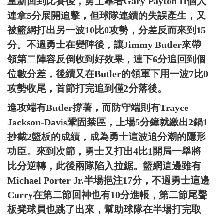
重新回到比賽後，勇士靠著Gary Payton II個人
連拿5分展開追擊，但球隊連續的失誤產生，又
被籃網打出另一波10比0攻勢，分差反而來到15
分。不過勇士在變陣後，讓Jimmy Butler來帶
領第二陣容反倒收到好效果，連下6分追回到個
位數分差，後續又在Butler的領軍下用一波7比0
攻勢收尾，首節打完追到僅2分落後。
進攻端有Butler撐著，而防守端則有Trayce
Jackson-Davis鞏固禁區，上場5分鐘就繳出2鍋1
抄截2籃板的成績，成為勇士這波追分潮的隱形
功臣。來到次節，勇士又打出4比1開局一舉將
比分逆轉，此後兩隊陷入拉鋸。籃網這邊雖有
Michael Porter Jr.半場挹注17分，不過勇士這邊
Curry在第二節回神也有10分進帳，第二節尾聲
板凳球員也跳了出來，幫助球隊在半場打完取