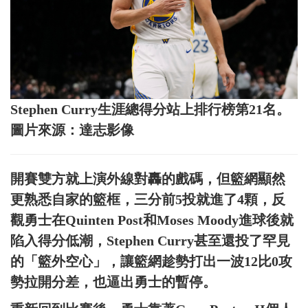
Stephen Curry生涯總得分站上排行榜第21名。
圖片來源：達志影像
開賽雙方就上演外線對轟的戲碼，但籃網顯然
更熟悉自家的籃框，三分前5投就進了4顆，反
觀勇士在Quinten Post和Moses Moody進球後就
陷入得分低潮，Stephen Curry甚至還投了罕見
的「籃外空心」，讓籃網趁勢打出一波12比0攻
勢拉開分差，也逼出勇士的暫停。