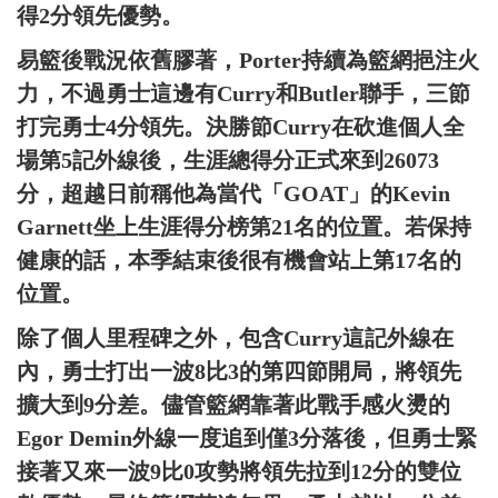
得2分領先優勢。
易籃後戰況依舊膠著，Porter持續為籃網挹注火
力，不過勇士這邊有Curry和Butler聯手，三節
打完勇士4分領先。決勝節Curry在砍進個人全
場第5記外線後，生涯總得分正式來到26073
分，超越日前稱他為當代「GOAT」的Kevin
Garnett坐上生涯得分榜第21名的位置。若保持
健康的話，本季結束後很有機會站上第17名的
位置。
除了個人里程碑之外，包含Curry這記外線在
內，勇士打出一波8比3的第四節開局，將領先
擴大到9分差。儘管籃網靠著此戰手感火燙的
Egor Demin外線一度追到僅3分落後，但勇士緊
接著又來一波9比0攻勢將領先拉到12分的雙位