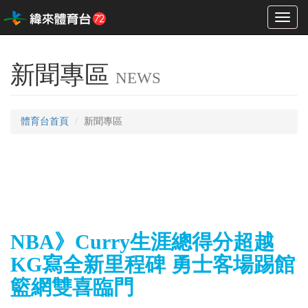
Toggl
naviga
新聞專區
NEWS
體育台首頁
新聞專區
NBA》Curry生涯總得分超越
KG寫全新里程碑 勇士客場踢館
籃網雙喜臨門