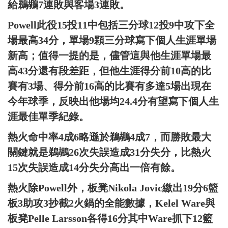
給鵜鶘7連敗與客場3連敗。
Powell此役15投11中包括三分球12投9中攻下全
場最高34分，單場9顆三分球寫下個人生涯單場
新高；值得一提的是，儘管這與他生涯單場最
高43分還有段差距，但他生涯得分前10高的比
賽有3場、得分前16高的比賽有多達5場出現在
今年球季，反映出他場均24.4分有望寫下個人生
涯最佳單季紀錄。
熱火命中率4成6略遜於鵜鶘4成7，而勝敗最大
關鍵就是鵜鶘26次失誤造成31分失分，比熱火
15次失誤造成14分失分高出一倍有餘。
熱火除Powell外，板凳Nikola Jovic繳出19分6籃
板3助攻3抄截2火鍋的全能數據，Kelel Ware與
板凳Pelle Larsson各得16分其中Ware抓下12籃