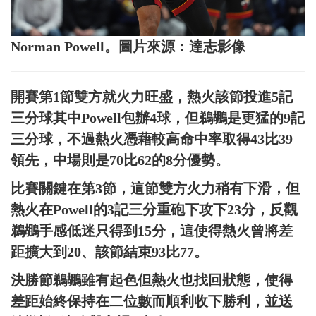
Norman Powell。圖片來源：達志影像
開賽第1節雙方就火力旺盛，熱火該節投進5記
三分球其中Powell包辦4球，但鵜鶘是更猛的9記
三分球，不過熱火憑藉較高命中率取得43比39
領先，中場則是70比62的8分優勢。
比賽關鍵在第3節，這節雙方火力稍有下滑，但
熱火在Powell的3記三分重砲下攻下23分，反觀
鵜鶘手感低迷只得到15分，這使得熱火曾將差
距擴大到20、該節結束93比77。
決勝節鵜鶘雖有起色但熱火也找回狀態，使得
差距始終保持在二位數而順利收下勝利，並送