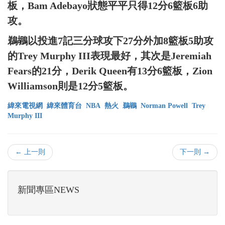
板，Bam Adebayo狀態平平只得12分6籃板6助
攻。
鵜鶘以投進7記三分球攻下27分外加8籃板5助攻
的Trey Murphy III表現最好，其次是Jeremiah
Fears的21分，Derik Queen有13分6籃板，Zion
Williamson則是12分5籃板。
緯來電視網
緯來體育台
NBA
熱火
鵜鶘
Norman Powell
Trey
Murphy III
← 上一則
下一則 →
新聞專區NEWS