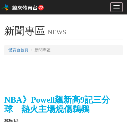
Toggl
naviga
新聞專區
NEWS
體育台首頁
新聞專區
NBA》Powell飆新高9記三分
球 熱火主場燒傷鵜鶘
2026/1/5