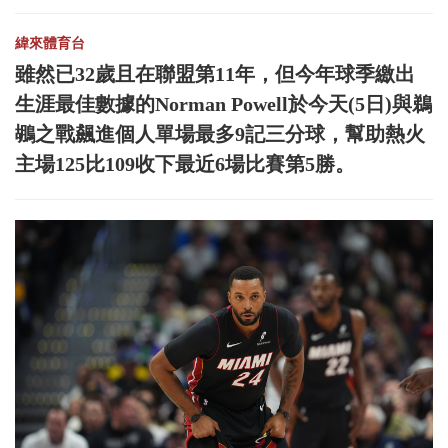
緯來體育台
雖然已32歲且在聯盟第11年，但今年球季繳出
生涯最佳數據的Norman Powell於今天(5日)與鵜
鶘之戰飆進個人單場最多9記三分球，幫助熱火
主場125比109收下最近6場比賽第5勝。