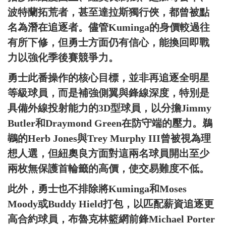
波特蘭拓荒者，甚至達拉斯獨行俠，都曾被點
名為潛在追逐者。儘管Kuminga的身價較過往
有所下修，但勇士方面仍有信心，能換回即戰
力以強化季後賽競爭力。
勇士此番操作的核心目標，並非再追逐全明星
等級球員，而是補強側翼與鋒線深度，特別是
具備外線投射能力的3D型球員，以分擔Jimmy
Butler和Draymond Green在防守端的壓力。鵜
鶘的Herb Jones與Trey Murphy III曾被視為理
想人選，但紐奧良方面對這兩名球員開出至少
兩枚無保護首輪籤的高價，使交易難度不低。
此外，勇士也不排除將Kuminga和Moses
Moody或Buddy Hield打包，以匹配薪資追逐更
高合約球員，布魯克林籃網前鋒Michael Porter