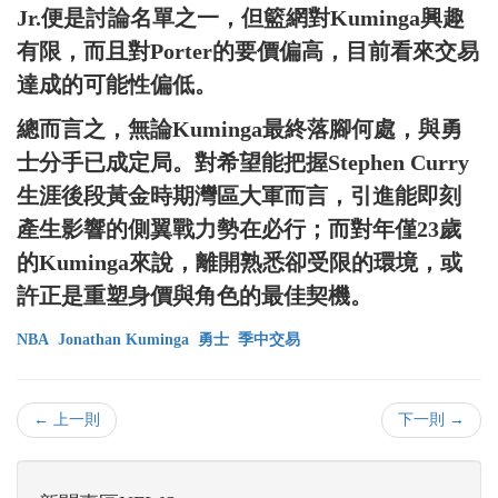
Jr.便是討論名單之一，但籃網對Kuminga興趣
有限，而且對Porter的要價偏高，目前看來交易
達成的可能性偏低。
總而言之，無論Kuminga最終落腳何處，與勇
士分手已成定局。對希望能把握Stephen Curry
生涯後段黃金時期灣區大軍而言，引進能即刻
產生影響的側翼戰力勢在必行；而對年僅23歲
的Kuminga來說，離開熟悉卻受限的環境，或
許正是重塑身價與角色的最佳契機。
NBA
Jonathan Kuminga
勇士
季中交易
← 上一則
下一則 →