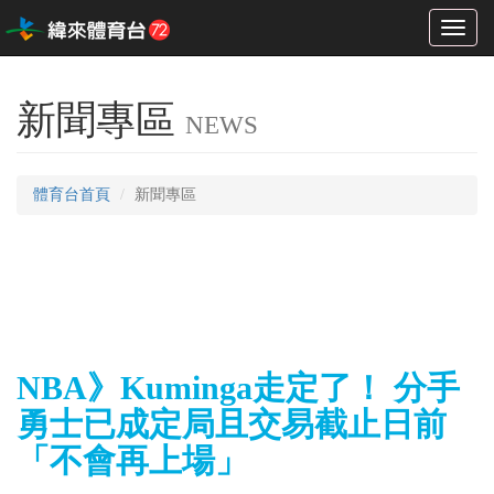
Toggl
naviga
新聞專區
NEWS
體育台首頁
新聞專區
NBA》Kuminga走定了！ 分手
勇士已成定局且交易截止日前
「不會再上場」