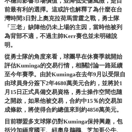
不穩而影響市場價值，並降低受傷風險，是目
前最有利的選擇。這或許也解釋了為什麼在台
灣時間3日對上奧克拉荷馬雷霆之戰，勇士隊
「三老」缺陣他仍未上場的主因，當時他被列
為背部不適，不過主帥Kerr賽也並未明確說
明。
從勇士隊的角度來看，球團早在休賽季就開始
評估Kuminga的交易行情，相關討論一路延續
至今年賽季。由於Kuminga在去年9月以受限自
由球員身分簽下2年4680萬美元合約，並將於1
月15日正式具備交易資格，勇士操作空間也隨
之開啟，如果他被交易，合約中15％的交易加
成條款，將使得合約總值來到約4850萬美元。
目前聯盟多支球隊仍對Kuminga保持興趣，包
括沙加緬度國王、紐奧良鵜鶘、芝加哥公牛、