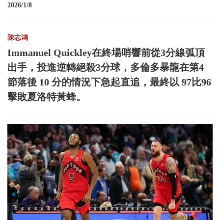
2026/1/8
陳志鴻
Immanuel Quickley在終場哨響前從3分線弧頂
出手，投進逆轉絕殺3分球，多倫多暴龍在第4
節落後 10 分的情況下急起直追，最終以 97比96
擊敗夏洛特黃蜂。