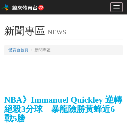
Toggl
naviga
新聞專區
NEWS
體育台首頁
新聞專區
NBA》Immanuel Quickley 逆轉
絕殺3分球 暴龍險勝黃蜂近6
戰5勝