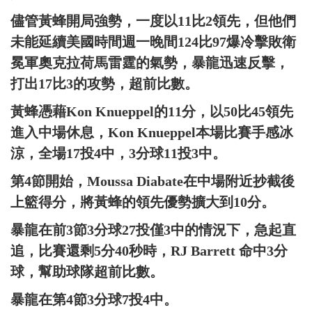
儘管黃蜂開局強勢，一度以11比2領先，但他們
未能延續美國時間週一晚間124比97爆冷擊敗衛
冕軍奧克拉荷馬雷霆的氣勢，暴龍迅速反擊，
打出17比3的攻勢，超前比數。
黃蜂憑藉Kon Knueppel的11分，以50比45領先
進入中場休息，Kon Knueppel本場比賽手感冰
涼，全場17投4中，3分球11投3中。
第4節開始，Moussa Diabate在中場附近抄截後
上籃得分，將黃蜂的領先優勢擴大到10分。
暴龍在前3節3分球27投僅3中的情況下，急起直
追，比賽還剩5分40秒時，RJ Barrett 命中3分
球，幫助球隊超前比數。
暴龍在第4節3分球7投4中。