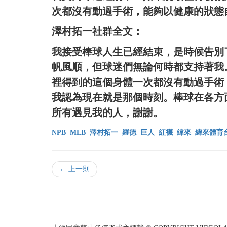
次都沒有動過手術，能夠以健康的狀態
澤村拓一社群全文：
我接受棒球人生已經結束，是時候告別了
帆風順，但球迷們無論何時都支持著我
裡得到的這個身體一次都沒有動過手術
我認為現在就是那個時刻。棒球在各方
所有遇見我的人，謝謝。
NPB
MLB
澤村拓一
羅德
巨人
紅襪
緯來
緯來體育
← 上一則