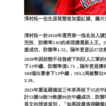
澤村拓一在生涯尾聲曾加盟紅襪。圖片
澤村拓一於2010年選秀第一指名加入讀賣
完投、防禦率2.03的表現獲選新人王。2
援成功、防禦率1.32。隔年更是以37
2020年因狀態不佳曾經下到巨人三軍
下13中繼、防禦率僅1.71，隔年更
104場出賽拿下13中繼，103.2局被擊
3.39。
2023年重返羅德這三年來再收下35
計53勝58敗79救援99次中繼成功，防
長文向球迷道別，「如果說最值得驕傲