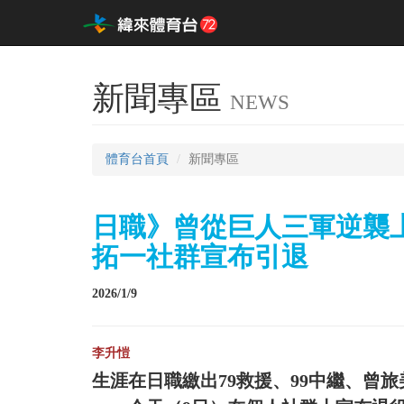
新聞專區
NEWS
體育台首頁
新聞專區
日職》曾從巨人三軍逆襲
拓一社群宣布引退
2026/1/9
李升愷
生涯在日職繳出79救援、99中繼、曾