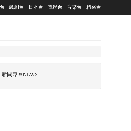
台
戲劇台
日本台
電影台
育樂台
精采台
新聞專區NEWS