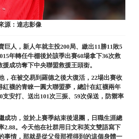
來源：達志影像
巨人，新人年就主投200局、繳出11勝11敗5
015年轉任牛棚後於該季出賽60場拿下36次救
次救援成功奪下中央聯盟救援王頭銜。
的他，在被交易到羅德之後大復活，22場出賽收
是獲得紅襪的青睞一圓大聯盟夢，總計在紅襪兩年
出90支安打、送出101次三振、59次保送，防禦率
次中繼成功，並於上賽季結束後退團，日職生涯總
禦率2.88。今天他在社群用日文和英文雙語寫下
的事情，那就是從父母那裡得到的這個身體一