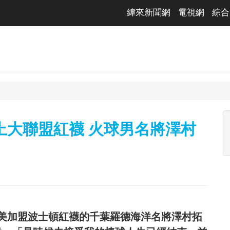
緯來新聞網
電視網
綜合
上大聯盟紅襪 火球男名將澤村
旅美加盟波士頓紅襪的千葉羅德海洋名將澤村拓