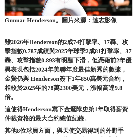
Gunnar Henderson。圖片來源：達志影像
雖2026年Henderson的2成74打擊率、17轟、攻
擊指數0.787成績與2025年球季2成81打擊率、37
轟、攻擊指數0.893有明顯下滑，但憑藉前2年優
異表現包括2024年美聯年度最佳新秀的數據，
金鶯仍與 Henderson簽下1年850萬美元合約，
相較於2025年的78萬2300美元，漲幅高達9.8
倍。
這使得Henderson寫下金鶯隊史第1年取得薪資
仲裁資格的最大合約總值紀錄。
其他8位球員方面，與天使交易得到的外野手