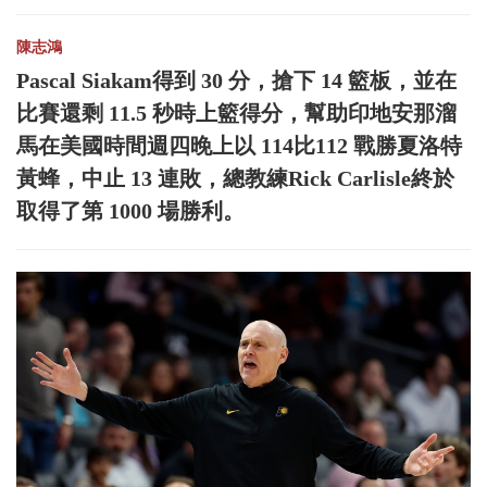
陳志鴻
Pascal Siakam得到 30 分，搶下 14 籃板，並在
比賽還剩 11.5 秒時上籃得分，幫助印地安那溜
馬在美國時間週四晚上以 114比112 戰勝夏洛特
黃蜂，中止 13 連敗，總教練Rick Carlisle終於
取得了第 1000 場勝利。