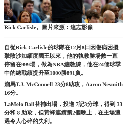
Rick Carlisle。圖片來源：達志影像
自從Rick Carlisle的球隊在12月8日因傷病困擾
擊敗沙加緬度國王以來，他的執教勝場數一直
停留在999場，做為NBA總教練，他在24個球季
中的總戰績提升至1000勝891負。
溜馬T.J. McConnell 23分8助攻，Aaron Nesmith
16分。
LaMelo Ball替補出場，投進 7記3分球，得到 33
分和 8 助攻，但黃蜂連續第2個晚上，在主場遭
遇令人心碎的失利。