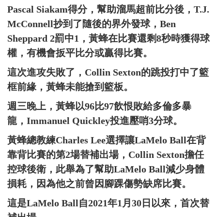
Pascal Siakam得分，幫助溜馬超前比分後，T.J.
McConnell抄到了隨後的界外發球，Ben
Sheppard 2罰中1，黃蜂在比賽還剩8秒時獲得球
權，有機會扳平比分或贏得比賽。
這次進攻失敗了，Collin Sexton的跳投打中了籃
框前緣，黃蜂未能搶到籃板。
週三晚上，黃蜂以96比97飲恨敗給多倫多暴
龍，Immanuel Quickley投進壓哨3分球。
黃蜂總教練Charles Lee選擇讓LaMelo Ball在背
靠背比賽的第2場替補出場，Collin Sexton擔任
控球後衛，此舉為了幫助LaMelo Ball減少身體
損耗，因為他之前曾因腳踝傷勢缺席比賽。
這是LaMelo Ball自2021年1月30日以來，首次替