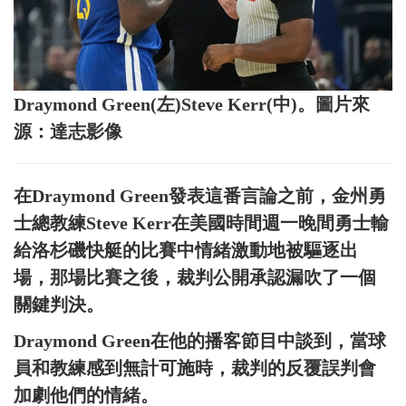
Draymond Green(左)Steve Kerr(中)。圖片來
源：達志影像
在Draymond Green發表這番言論之前，金州勇
士總教練Steve Kerr在美國時間週一晚間勇士輸
給洛杉磯快艇的比賽中情緒激動地被驅逐出
場，那場比賽之後，裁判公開承認漏吹了一個
關鍵判決。
Draymond Green在他的播客節目中談到，當球
員和教練感到無計可施時，裁判的反覆誤判會
加劇他們的情緒。