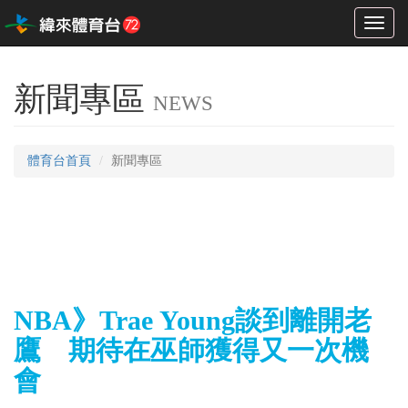
Toggl
naviga
新聞專區
NEWS
體育台首頁
新聞專區
NBA》Trae Young談到離開老
鷹 期待在巫師獲得又一次機
會