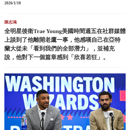
2026/1/10
陳志鴻
全明星後衛Trae Young美國時間週五在社群媒體
上談到了他離開老鷹一事，他感嘆自己在亞特
蘭大從未「看到我們的全部潛力」，並補充
說，他對下一個篇章感到「欣喜若狂」。