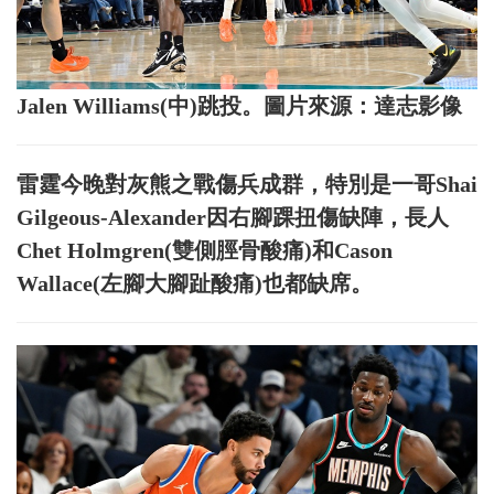
Jalen Williams(中)跳投。圖片來源：達志影像
雷霆今晚對灰熊之戰傷兵成群，特別是一哥Shai
Gilgeous-Alexander因右腳踝扭傷缺陣，長人
Chet Holmgren(雙側脛骨酸痛)和Cason
Wallace(左腳大腳趾酸痛)也都缺席。