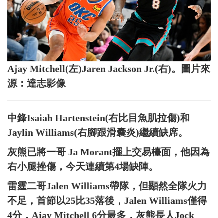
Ajay Mitchell(左)Jaren Jackson Jr.(右)。圖片來
源：達志影像
中鋒Isaiah Hartenstein(右比目魚肌拉傷)和
Jaylin Williams(右腳跟滑囊炎)繼續缺席。
灰熊已將一哥 Ja Morant擺上交易檯面，他因為
右小腿挫傷，今天連續第4場缺陣。
雷霆二哥Jalen Williams帶隊，但顯然全隊火力
不足，首節以25比35落後，Jalen Williams僅得
4分，Ajay Mitchell 6分最多，灰熊長人Jock