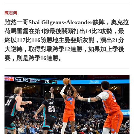
陳志鴻
雖然一哥Shai Gilgeous-Alexander缺陣，奧克拉
荷馬雷霆在第4節最後關頭打出14比2攻勢，最
終以117比116險勝地主曼斐斯灰熊，演出21分
大逆轉，取得對戰跨季12連勝，如果加上季後
賽，則是跨季16連勝。