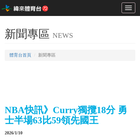
Toggl
naviga
新聞專區
NEWS
體育台首頁
新聞專區
NBA快訊》Curry獨攬18分 勇
士半場63比59領先國王
2026/1/10