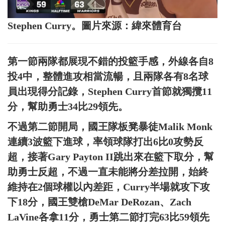
Stephen Curry。圖片來源：緯來體育台
第一節兩隊都展現不錯的投籃手感，外線各自8
投4中，整體進攻相當流暢，且兩隊各有8名球
員出現得分記錄，Stephen Curry首節就獨攬11
分，幫助勇士34比29領先。
不過第二節開局，國王隊板凳暴徒Malik Monk
連續3波籃下進球，率領球隊打出6比0攻勢反
超，接著Gary Payton II跳出來在籃下取分，幫
助勇士反超，不過一直未能將分差拉開，始終
維持在2個球權以內差距，Curry半場就攻下攻
下18分，國王雙槍DeMar DeRozan、Zach
LaVine各拿11分，勇士第二節打完63比59領先