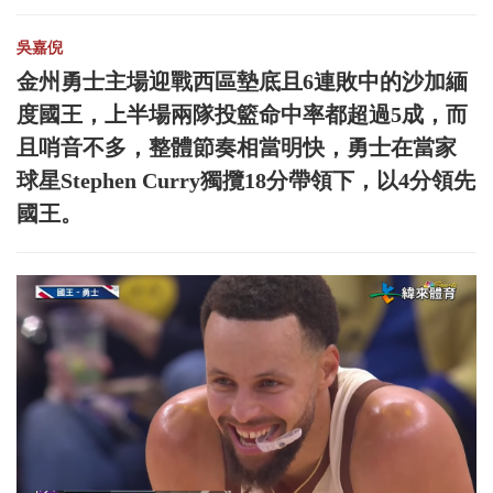
吳嘉倪
金州勇士主場迎戰西區墊底且6連敗中的沙加緬
度國王，上半場兩隊投籃命中率都超過5成，而
且哨音不多，整體節奏相當明快，勇士在當家
球星Stephen Curry獨攬18分帶領下，以4分領先
國王。