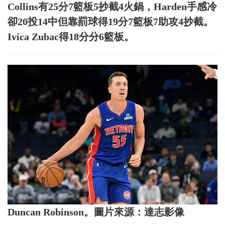
Collins有25分7籃板5抄截4火鍋，Harden手感冷
卻20投14中但靠罰球得19分7籃板7助攻4抄截。
Ivica Zubac得18分分6籃板。
Duncan Robinson。圖片來源：達志影像