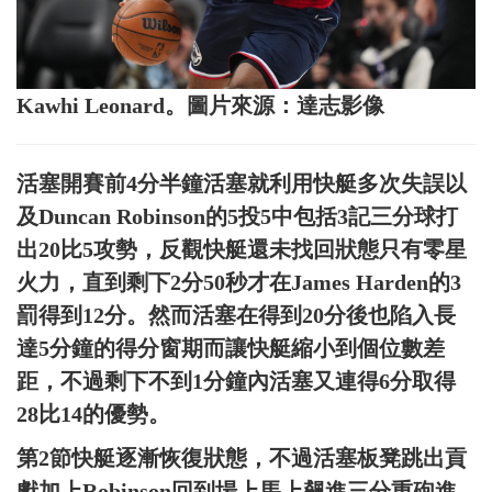
Kawhi Leonard。圖片來源：達志影像
活塞開賽前4分半鐘活塞就利用快艇多次失誤以
及Duncan Robinson的5投5中包括3記三分球打
出20比5攻勢，反觀快艇還未找回狀態只有零星
火力，直到剩下2分50秒才在James Harden的3
罰得到12分。然而活塞在得到20分後也陷入長
達5分鐘的得分窗期而讓快艇縮小到個位數差
距，不過剩下不到1分鐘內活塞又連得6分取得
28比14的優勢。
第2節快艇逐漸恢復狀態，不過活塞板凳跳出貢
獻加上Robinson回到場上馬上飆進三分重砲進