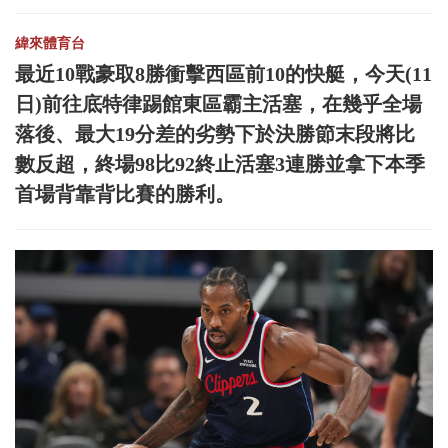
緯來體育台
最近10戰豪取8勝衝擊西區前10的快艇，今天(11
日)前往底特律踢館東區霸主活塞，在幾乎全場
落後、最大19分差的劣勢下於決勝節末段將比
數反超，終場98比92終止活塞3連勝並拿下本季
首場背靠背比賽的勝利。