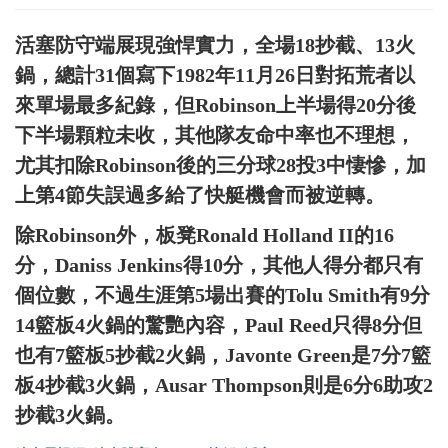
活塞防守端展現強悍實力，全場18抄截、13火
鍋，總計31個寫下1982年11月26日對拓荒者以
來單場最多紀錄，但Robinson上半場得20分後
下半場顆粒未收，其他隊友命中率也不理想，
尤其扣除Robinson後的三分球28投3中悽慘，加
上第4節失誤過多給了快艇機會而被逆轉。
除Robinson外，板凳Ronald Holland II的16
分，Daniss Jenkins得10分，其他人得分都只有
個位數，不過生涯第5場出賽的Tolu Smith有9分
14籃板4火鍋的驚艷內容，Paul Reed只得8分但
也有7籃板5抄截2火鍋，Javonte Green是7分7籃
板4抄截3火鍋，Ausar Thompson則是6分6助攻2
抄截3火鍋。