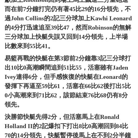
而在前7分鐘打完仍有著45比29的16分領先，不
過John Collins的2記三分球加上Kawhi Leonard
的4分打迅速追至39比47，然而Robinson的無解
三分球加上快艇失誤又回到14分領先，上半場
比數來到55比41。
易籃再戰的快艇在第3節前2分鐘靠3記三分球打
出10比0高潮瞬間追到51比55，活塞雖有Jaden
Ivey連得6分，但手感恢復的快艇在Leonard的
發揮下再逼至59比61，活塞在66比62後打出5比
0小高潮來到71比62，該節結束76比68仍有8分
領先。
決勝節快艇先得2分，但活塞馬上在Ronald
Holland II的2記爆扣下打出8比0高潮回到84比
70的14分領先，快艇暫停後馬上在不到2分半鐘