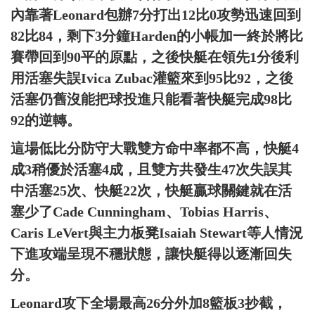
內靠著Leonard包辦7分打出12比0攻勢迅速回到
82比84，剩下3分鐘Harden的小帳加一終於將比
賽帶回到90平的原點，之後快艇在領先1分後利
用活塞失誤Ivica Zubac灌籃來到95比92，之後
活塞仍舊沒能把球投進只能看著快艇完成98比
92的逆轉。
這場低比分防守大戰雙方命中率都不高，快艇4
成3稍優於活塞4成，且雙方共發生47次失誤其
中活塞25次、快艇22次，快艇贏球關鍵就在活
塞少了Cade Cunningham、Tobias Harris、
Caris LeVert與主力板凳Isaiah Stewart等人情況
下進攻端呈現不穩狀態，讓快艇得以逐漸回失
分。
Leonard攻下全場最高26分外加8籃板3抄截，