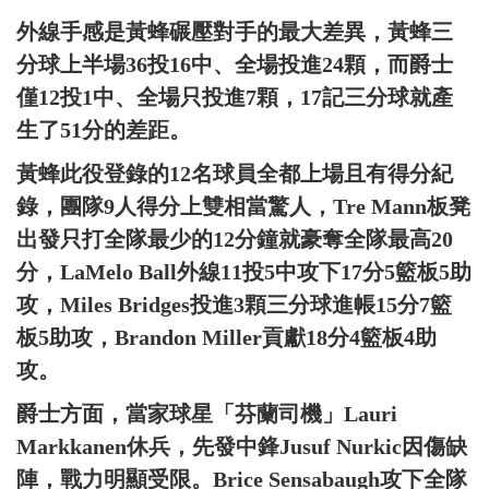
外線手感是黃蜂碾壓對手的最大差異，黃蜂三
分球上半場36投16中、全場投進24顆，而爵士
僅12投1中、全場只投進7顆，17記三分球就產
生了51分的差距。
黃蜂此役登錄的12名球員全都上場且有得分紀
錄，團隊9人得分上雙相當驚人，Tre Mann板凳
出發只打全隊最少的12分鐘就豪奪全隊最高20
分，LaMelo Ball外線11投5中攻下17分5籃板5助
攻，Miles Bridges投進3顆三分球進帳15分7籃
板5助攻，Brandon Miller貢獻18分4籃板4助
攻。
爵士方面，當家球星「芬蘭司機」Lauri
Markkanen休兵，先發中鋒Jusuf Nurkic因傷缺
陣，戰力明顯受限。Brice Sensabaugh攻下全隊