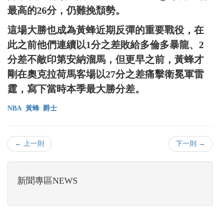
最高的26分，仍難挽頹勢。
這場大勝也成為黃蜂近期反彈的重要戰役，在
此之前他們連續以1分之差敗給多倫多暴龍、2
分差不敵印第安納溜馬，但更早之前，黃蜂才
剛在奧克拉荷馬客場以27分之差痛擊衛冕軍雷
霆，寫下當時本季最大勝分差。
NBA
黃蜂
爵士
← 上一則
下一則 →
新聞專區NEWS