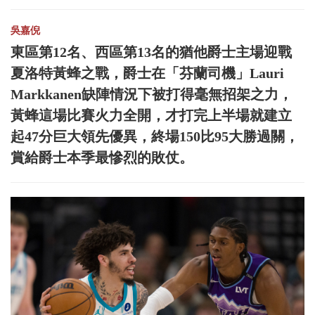
吳嘉倪
東區第12名、西區第13名的猶他爵士主場迎戰
夏洛特黃蜂之戰，爵士在「芬蘭司機」Lauri
Markkanen缺陣情況下被打得毫無招架之力，
黃蜂這場比賽火力全開，才打完上半場就建立
起47分巨大領先優異，終場150比95大勝過關，
賞給爵士本季最慘烈的敗仗。