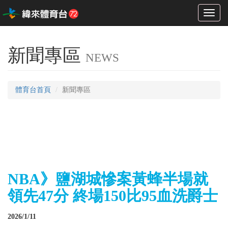
Toggl
naviga
新聞專區
NEWS
體育台首頁
新聞專區
NBA》鹽湖城慘案黃蜂半場就
領先47分 終場150比95血洗爵士
2026/1/11