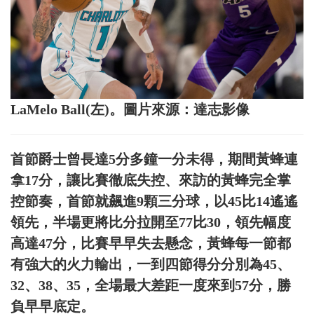
LaMelo Ball(左)。圖片來源：達志影像
首節爵士曾長達5分多鐘一分未得，期間黃蜂連
拿17分，讓比賽徹底失控、來訪的黃蜂完全掌
控節奏，首節就飆進9顆三分球，以45比14遙遙
領先，半場更將比分拉開至77比30，領先幅度
高達47分，比賽早早失去懸念，黃蜂每一節都
有強大的火力輸出，一到四節得分分別為45、
32、38、35，全場最大差距一度來到57分，勝
負早早底定。