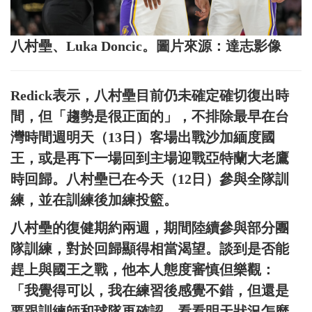
八村壘、Luka Doncic。圖片來源：達志影像
Redick表示，八村壘目前仍未確定確切復出時
間，但「趨勢是很正面的」，不排除最早在台
灣時間週明天（13日）客場出戰沙加緬度國
王，或是再下一場回到主場迎戰亞特蘭大老鷹
時回歸。八村壘已在今天（12日）參與全隊訓
練，並在訓練後加練投籃。
八村壘的復健期約兩週，期間陸續參與部分團
隊訓練，對於回歸顯得相當渴望。談到是否能
趕上與國王之戰，他本人態度審慎但樂觀：
「我覺得可以，我在練習後感覺不錯，但還是
要跟訓練師和球隊再確認，看看明天狀況怎麼