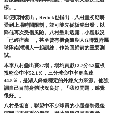
樣。」
即便順利復出，Redick也指出，八村壘初期將
受到上場時間限制，並可能先從板凳出發，以
降低再次受傷風險。八村壘則透露，小腿狀況
「已經痊癒」，甚至曾有機會隨湖人G聯盟附屬
球隊南灣湖人一起訓練，作為回歸前的重要測
試。
本季八村壘出賽27場，場均貢獻12.7分4.3籃板
投籃命中率52.1％，三分球命中率更高達
44.5％，是湖人鋒線穩定的外線火力來源。他強
調自己目前身體狀況良好，「我沒問題，感覺
很好。」
八村壘坦言，聯盟中不少球員的小腿傷勢最後