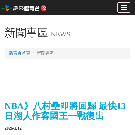
Toggl
naviga
新聞專區
NEWS
體育台首頁
新聞專區
NBA》八村壘即將回歸 最快13
日湖人作客國王一戰復出
2026/1/12