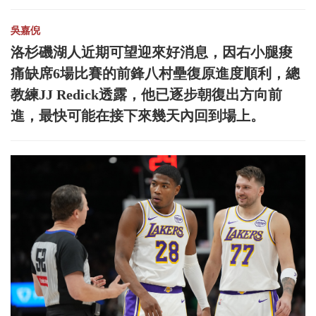
吳嘉倪
洛杉磯湖人近期可望迎來好消息，因右小腿痠
痛缺席6場比賽的前鋒八村壘復原進度順利，總
教練JJ Redick透露，他已逐步朝復出方向前
進，最快可能在接下來幾天內回到場上。