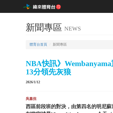
新聞專區
NEWS
體育台首頁
新聞專區
NBA快訊》Wembanya
13分領先灰狼
2026/1/12
吳嘉倪
西區前段班的對決，由第四名的明尼蘇