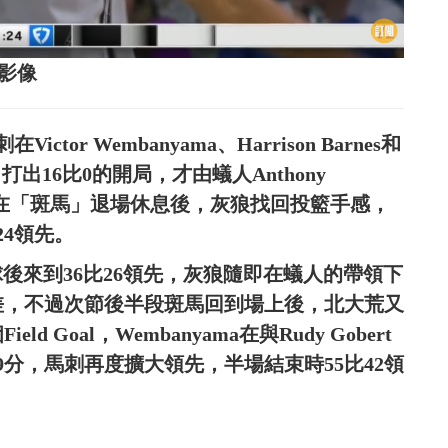
志影像
r Wembanyama、Harrison Barnes和
後，打出16比0的開局，才由蟻人Anthony
旱，在「斑馬」退場休息後，灰狼找回投籃手感，
24領先。
分球後來到36比26領先，灰狼隨即在蟻人的帶領下
分差，不過次節後半段斑馬回到場上後，北大荒又
Goal，Wembanyama在與Rudy Gobert
分，馬刺再度擴大領先，半場結束時55比42領