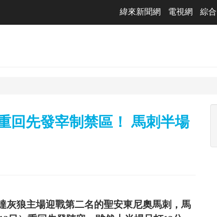
緯來新聞網
電視網
綜合
ma重回先發宰制禁區！ 馬刺半場
達灰狼主場迎戰第二名的聖安東尼奧馬刺，馬