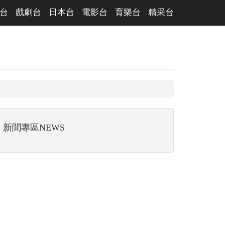
台
戲劇台
日本台
電影台
育樂台
精采台
新聞專區NEWS