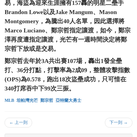
易，海盜為迎來生涯擁有157轟的明星二壘手
Brandon Lowe以及Jake Mangum、Mason
Montgomery，為騰出40人名單，因此選擇將
Marco Luciano、鄭宗哲指定讓渡，如今，鄭宗
澤再度遭指定讓渡，光芒有一週時間決定將鄭
宗哲下放或是交易。
鄭宗哲去年於3A共出賽107場，轟出1發全壘
打、36分打點，打擊率為2成09，整體攻擊指數
(OPS)為0.578，跑出18次盜壘成功，只可惜在
340打席吞中下99次三振。
MLB
坦帕灣光芒
鄭宗哲
亞特蘭大勇士
← 上一則
下一則 →