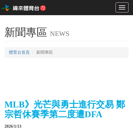
Toggl
naviga
新聞專區
NEWS
體育台首頁
新聞專區
MLB》光芒與勇士進行交易 鄭
宗哲休賽季第二度遭DFA
2026/1/13