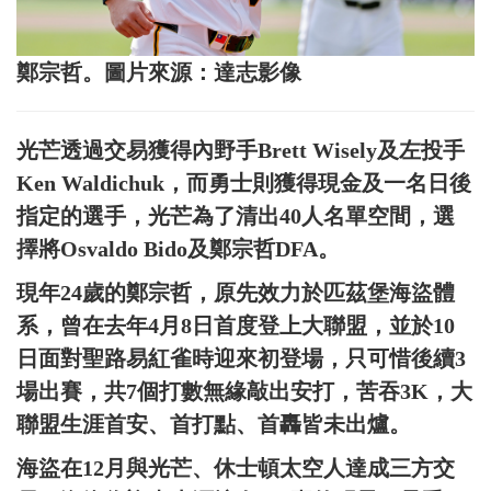
鄭宗哲。圖片來源：達志影像
光芒透過交易獲得內野手Brett Wisely及左投手
Ken Waldichuk，而勇士則獲得現金及一名日後
指定的選手，光芒為了清出40人名單空間，選
擇將Osvaldo Bido及鄭宗哲DFA。
現年24歲的鄭宗哲，原先效力於匹茲堡海盜體
系，曾在去年4月8日首度登上大聯盟，並於10
日面對聖路易紅雀時迎來初登場，只可惜後續3
場出賽，共7個打數無緣敲出安打，苦吞3K，大
聯盟生涯首安、首打點、首轟皆未出爐。
海盜在12月與光芒、休士頓太空人達成三方交