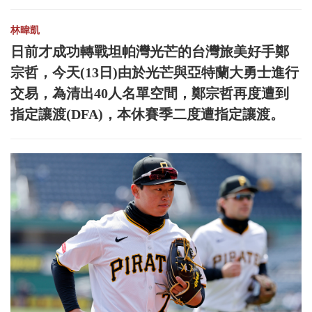
林暐凱
日前才成功轉戰坦帕灣光芒的台灣旅美好手鄭
宗哲，今天(13日)由於光芒與亞特蘭大勇士進行
交易，為清出40人名單空間，鄭宗哲再度遭到
指定讓渡(DFA)，本休賽季二度遭指定讓渡。