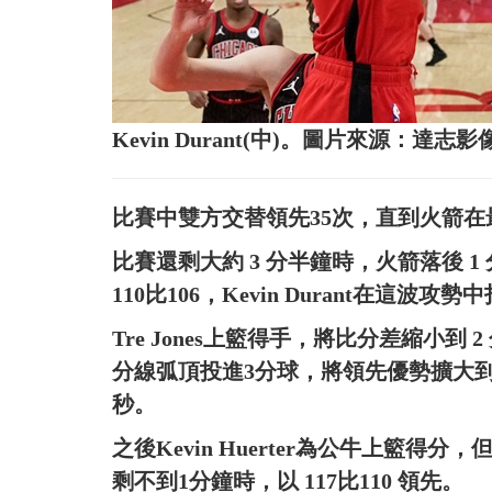
Kevin Durant(中)。圖片來源：達志影
比賽中雙方交替領先35次，直到火箭
比賽還剩大約 3 分半鐘時，火箭落後 1
110比106，Kevin Durant在這波攻勢中
Tre Jones上籃得手，將比分差縮小到 2 分
分線弧頂投進3分球，將領先優勢擴大到 1
秒。
之後Kevin Huerter為公牛上籃得分，
剩不到1分鐘時，以 117比110 領先。