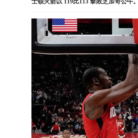
士頓火箭以 119比113 擊敗芝加哥公牛