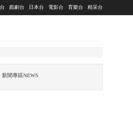
台
戲劇台
日本台
電影台
育樂台
精采台
新聞專區NEWS