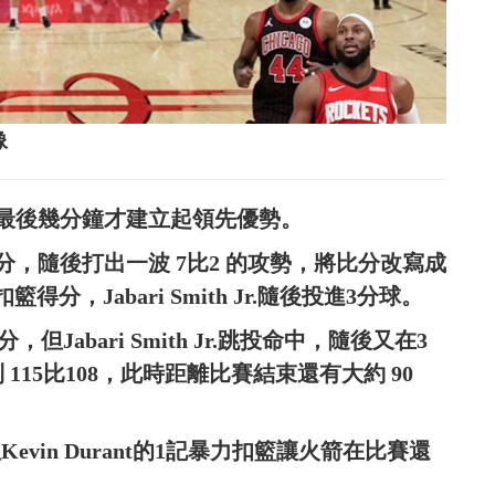
像
在最後幾分鐘才建立起領先優勢。
 分，隨後打出一波 7比2 的攻勢，將比分改寫成
扣籃得分，Jabari Smith Jr.隨後投進3分球。
，但Jabari Smith Jr.跳投命中，隨後又在3
15比108，此時距離比賽結束還有大約 90
但Kevin Durant的1記暴力扣籃讓火箭在比賽還